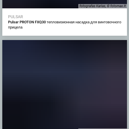
fotografas Karlas, © fotomax.lt
PULSAR
Pulsar PROTON FXQ30 тепловизионная насадка для винтовочного
прицела