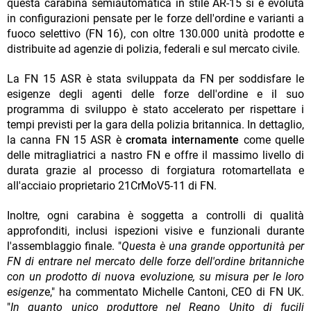
questa carabina semiautomatica in stile AR-15 si è evoluta
in configurazioni pensate per le forze dell'ordine e varianti a
fuoco selettivo (FN 16), con oltre 130.000 unità prodotte e
distribuite ad agenzie di polizia, federali e sul mercato civile.
La FN 15 ASR è stata sviluppata da FN per soddisfare le
esigenze degli agenti delle forze dell'ordine e il suo
programma di sviluppo è stato accelerato per rispettare i
tempi previsti per la gara della polizia britannica. In dettaglio,
la canna FN 15 ASR è
cromata internamente
come quelle
delle mitragliatrici a nastro FN e offre il massimo livello di
durata grazie al processo di forgiatura rotomartellata e
all'acciaio proprietario 21CrMoV5-11 di FN.
Inoltre, ogni carabina è soggetta a controlli di qualità
approfonditi, inclusi ispezioni visive e funzionali durante
l'assemblaggio finale. "
Questa è una grande opportunità per
FN di entrare nel mercato delle forze dell'ordine britanniche
con un prodotto di nuova evoluzione, su misura per le loro
esigenz
e," ha commentato Michelle Cantoni, CEO di FN UK.
"
In quanto unico produttore nel Regno Unito di fucili