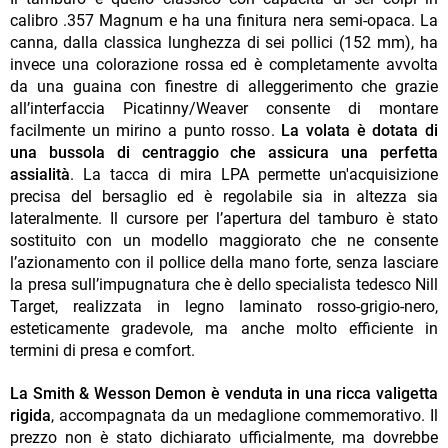
calibro .357 Magnum e ha una finitura nera semi-opaca. La
canna, dalla classica lunghezza di sei pollici (152 mm), ha
invece una colorazione rossa ed è completamente avvolta
da una guaina con finestre di alleggerimento che grazie
all’interfaccia Picatinny/Weaver consente di montare
facilmente un mirino a punto rosso.
La volata è dotata di
una bussola di centraggio che assicura una perfetta
assialità
. La tacca di mira LPA permette un'acquisizione
precisa del bersaglio ed è regolabile sia in altezza sia
lateralmente. Il cursore per l’apertura del tamburo è stato
sostituito con un modello maggiorato che ne consente
l’azionamento con il pollice della mano forte, senza lasciare
la presa sull’impugnatura che è dello specialista tedesco Nill
Target, realizzata in legno laminato rosso-grigio-nero,
esteticamente gradevole, ma anche molto efficiente in
termini di presa e comfort.
La Smith & Wesson Demon è venduta in una ricca valigetta
rigida
, accompagnata da un medaglione commemorativo. Il
prezzo non è stato dichiarato ufficialmente, ma dovrebbe