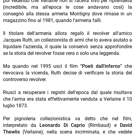
poi vedendo che Verlaine non si faceva vivo per riprenderla
(incredibile, ma all'epoca le cose andavano così) la
consegnò alla stessa armeria Montigny dove rimase in un
magazzino fino al 1981, quando l'armeria fallì.
Il titolare dell'armeria allora regalò il revolver all'amico
Jacques Ruth, un collezionista di armi che lo aveva aiutato a
liquidare l'azienda, il quale la conservò senza approfondire
se la storia del revolver fosse vera o solo una leggenda.
Ma quando nel 1995 uscì il film “
Poeti dall'inferno
” che
rievocava la vicenda, Ruth decise di verificare la storia del
controverso revolver.
Riuscì a recuperare i registri dell'epoca dal quale risultava
che l'arma era stata effettivamente venduta a Verlaine il 10
luglio 1873.
Per pignoleria collezionistica va detto che nel film,
interpretato da
Leonardo Di Caprio
(Rimbaud) e
David
Thewlis
(Verlaine), nella scena incriminata, e che vedete