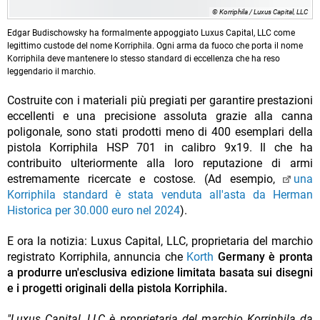
© Korriphila / Luxus Capital, LLC
Edgar Budischowsky ha formalmente appoggiato Luxus Capital, LLC come
legittimo custode del nome Korriphila. Ogni arma da fuoco che porta il nome
Korriphila deve mantenere lo stesso standard di eccellenza che ha reso
leggendario il marchio.
Costruite con i materiali più pregiati per garantire prestazioni
eccellenti e una precisione assoluta grazie alla canna
poligonale, sono stati prodotti meno di 400 esemplari della
pistola Korriphila HSP 701 in calibro 9x19. Il che ha
contribuito ulteriormente alla loro reputazione di armi
estremamente ricercate e costose. (Ad esempio,
una
Korriphila standard è stata venduta all'asta da Herman
Historica per 30.000 euro nel 2024
).
E ora la notizia: Luxus Capital, LLC, proprietaria del marchio
registrato Korriphila, annuncia che
Korth
Germany
è pronta
a produrre un'esclusiva edizione limitata basata sui disegni
e i progetti originali della pistola Korriphila.
"Luxus Capital, LLC è proprietaria del marchio Korriphila da