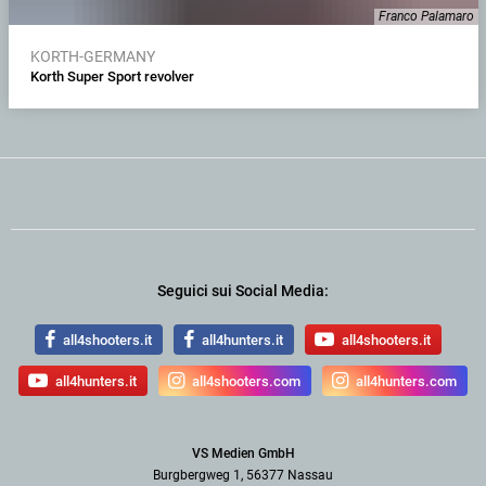
Franco Palamaro
KORTH-GERMANY
Korth Super Sport revolver
Seguici sui Social Media:
all4shooters.it
all4hunters.it
all4shooters.it
all4hunters.it
all4shooters.com
all4hunters.com
VS Medien GmbH
Burgbergweg 1, 56377 Nassau