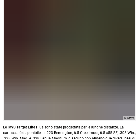
© RWS
Le RWS Target Elite Plus sono state progettate per le lunghe distanze. La
cartuccia è disponibile in .223 Remington, 6.5 Creedmoor, 6.5 x55 SE, .308 Win.,
.338 Win. Mag. e .338 Lapua Magnum, ciascuno con almeno due diversi pesi di