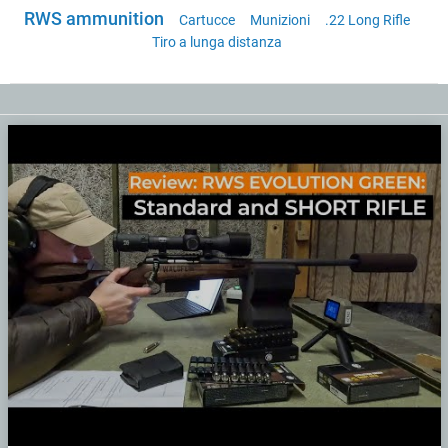
RWS ammunition
Cartucce
Munizioni
.22 Long Rifle
Tiro a lunga distanza