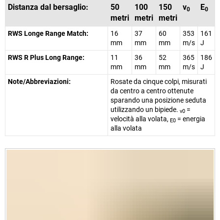
Distanza dal bersaglio:
50
100
150
v
E
0
0
metri
metri
metri
RWS Longe Range Match:
16
37
60
353
161
mm
mm
mm
m/s
J
RWS R Plus Long Range:
11
36
52
365
186
mm
mm
mm
m/s
J
Note/Abbreviazioni:
Rosate da cinque colpi, misurati
da centro a centro ottenute
sparando una posizione seduta
utilizzando un bipiede.
=
v0
velocità alla volata,
= energia
E0
alla volata