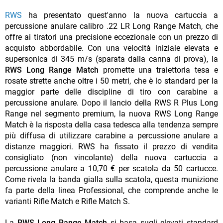
RWS
ha presentato quest'anno la nuova cartuccia a
percussione anulare calibro .22 LR Long Range Match, che
offre ai tiratori una precisione eccezionale con un prezzo di
acquisto abbordabile. Con una velocità iniziale elevata e
supersonica di 345 m/s (sparata dalla canna di prova), la
RWS Long Range Match
promette una traiettoria tesa e
rosate strette anche oltre i 50 metri, che è lo standard per la
maggior parte delle discipline di tiro con carabine a
percussione anulare. Dopo il lancio della RWS R Plus Long
Range nel segmento premium, la nuova RWS Long Range
Match è la risposta della casa tedesca alla tendenza sempre
più diffusa di utilizzare carabine a percussione anulare a
distanze maggiori. RWS ha fissato il prezzo di vendita
consigliato (non vincolante) della nuova cartuccia a
percussione anulare a 10,70 € per scatola da 50 cartucce.
Come rivela la banda gialla sulla scatola, questa munizione
fa parte della linea Professional, che comprende anche le
varianti Rifle Match e Rifle Match S.
La
RWS Long Range Match
si basa sugli elevati standard