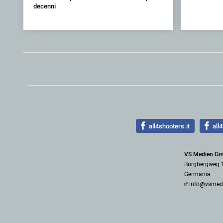
decenni
all4shooters.it
all4
VS Medien G
Burgbergweg 
Germania
info@vsmed