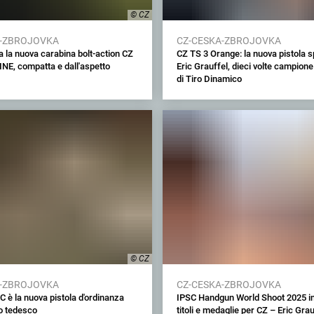
© CZ
A-ZBROJOVKA
CZ-CESKA-ZBROJOVKA
 la nuova carabina bolt-action CZ
CZ TS 3 Orange: la nuova pistola sp
NE, compatta e dall'aspetto
Eric Grauffel, dieci volte campion
di Tiro Dinamico
© CZ
A-ZBROJOVKA
CZ-CESKA-ZBROJOVKA
C è la nuova pistola d'ordinanza
IPSC Handgun World Shoot 2025 in
to tedesco
titoli e medaglie per CZ – Eric Grau