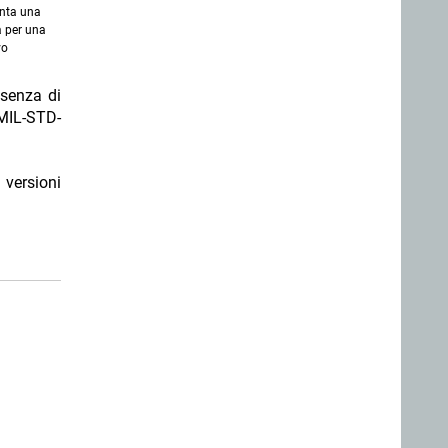
enta una
a per una
vo
esenza di
 MIL-STD-
 versioni