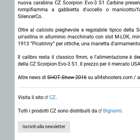
nuova carabina CZ Scorpion Evo-3 S1 Carbine presen
rompifiamma a gabbietta d'uccello o manicotto/fal
SilencerCo.
Oltre al calciolo pieghevole e regolabile tipico della
un'astina in alluminio macchinato con slot M-LOK, mire
1913 “Picatinny” per ottiche, una manetta d'armamento 
Il calibro resta il classico 9mm, e l'alimentazione è de
della CZ Scorpion Evo-3 S1. Il prezzo per il mercato USA 
Altre news di
SHOT Show 2016
su all4shooters.com / a
Visita il sito
CZ
.
Tutti i prodotti CZ sono distribuiti da
Bignami
.
Iscriviti alla newsletter