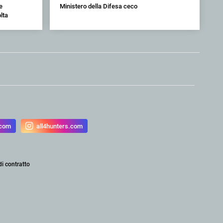
e
Ministero della Difesa ceco
lta
.com
all4hunters.com
di contratto