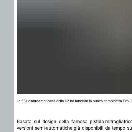
La filiale nordamericana della CZ ha lanciato la nuova carabinetta Evo
Basata sul design della famosa pistola-mitragliatri
versioni semi-automatiche già disponibili da tempo sui