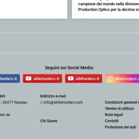
campione del mondo nella division
Production Optics per la decima vo
Seguici sui Social Media:
hunters.it
all4shooters.it
all4hunters.it
all4shooters
mbH
Indirizzo e-mail
1, 56377 Nassau
info@all4shooters.com
Condizioni generali 
Termini di utilizzo
ien.de
Note legali
Chi Siamo
Contatti
Protezione dei dati