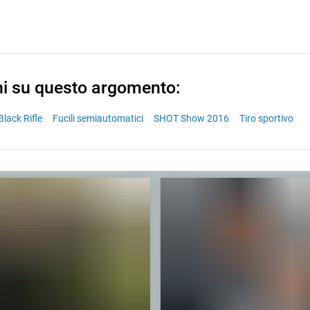
ni su questo argomento:
Black Rifle
Fucili semiautomatici
SHOT Show 2016
Tiro sportivo