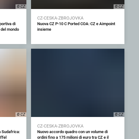
© CZ
© CZ
CZ-CESKA-ZBROJOVKA
ortiva di
Nuova CZ P-10 C Ported COA: CZ e Aimpoint
e del mondo
insieme
© CZ
© CZ
CZ-CESKA-ZBROJOVKA
 Sudafrica:
Nuovo accordo quadro con un volume di
ffel
ordini fino a 175 milioni di euro tra CZ e il