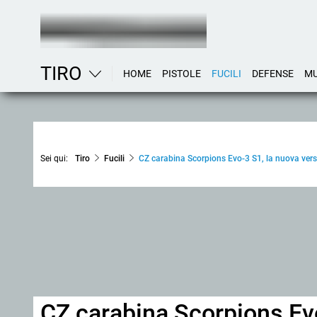
TIRO
HOME
PISTOLE
FUCILI
DEFENSE
MU
Sei qui:
Tiro
Fucili
CZ carabina Scorpions Evo-3 S1, la nuova ver
CZ carabina Scorpions Evo