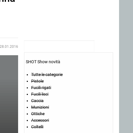
28.01.2016
SHOT Show novità
Tutte le categorie
Pistole
Fucili rigati
Fucili lisci
Caccia
Munizioni
Ottiche
Accessori
Coltelli