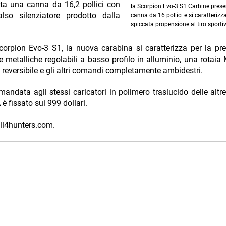
ta una canna da 16,2 pollici con
la Scorpion Evo-3 S1 Carbine pres
so silenziatore prodotto dalla
canna da 16 pollici e si caratterizz
spiccata propensione al tiro sporti
 Scorpion Evo-3 S1, la nuova carabina si caratterizza per la pr
 metalliche regolabili a basso profilo in alluminio, una rotaia
reversibile e gli altri comandi completamente ambidestri.
mandata agli stessi caricatori in polimero traslucido delle altre
è fissato sui 999 dollari.
ll4hunters.com.