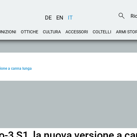
DE
EN
IT
NIZIONI
OTTICHE
CULTURA
ACCESSORI
COLTELLI
ARMI STO
sione a canna lunga
-3 S1, la nuova versione a c