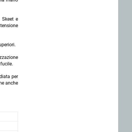
e Skeet e
stensione
uperiori.
izzazione
fucile.
diata per
rme anche