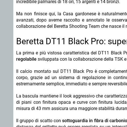
incredibile palmares di 18 ori, 15 argenti e 14 bronzi.
Ma non finisce qui, la Casa gardonese è naturalmente 
avanzati, dopo averne raccolto e annotato le osservaz
collaborazione del Beretta Shooting Team che nasce i
Beretta DT11 Black Pro: super
La prima e più vistosa caratteristica del DT11 Black 
regolabile
sviluppata con la collaborazione della TSK e d
Il calcio montato sul DT11 Black Pro è completamente
corpo, grazie ad un sistema di regolazione in cont
estremamente semplice, immediato e sempre reversibile
La bascula mantiene il look aggressivo che caratterizz
di piani con finitura opaca e curve con finitura lucid
misura di 43 mm assicura una maggiore stabilità duran
Il gruppo di scatto con
sottoguardia in fibra di carboni
distanza del grilletto può essere regolata su un interva