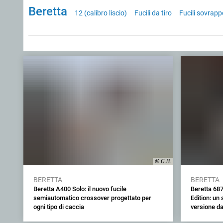
Beretta
12 (calibro liscio)
Fucili da tiro
Fucili sovrapp
© G.B.
BERETTA
BERETTA
Beretta A400 Solo: il nuovo fucile
Beretta 687
semiautomatico crossover progettato per
Edition: un
ogni tipo di caccia
versione da