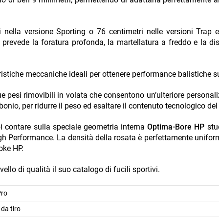
ella versione Sporting o 76 centimetri nelle versioni Trap 
prevede la foratura profonda, la martellatura a freddo e la di
eristiche meccaniche ideali per ottenere performance balistiche s
due pesi rimovibili in volata che consentono un’ulteriore personal
bonio, per ridurre il peso ed esaltare il contenuto tecnologico del 
 contare sulla speciale geometria interna
Optima-Bore HP
stu
High Performance. La densità della rosata è perfettamente unifo
oke HP.
llo di qualità il suo catalogo di fucili sportivi.
Pro
da tiro