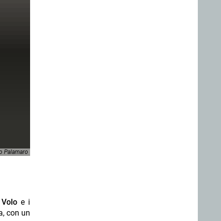
o Palamaro
 Volo
e i
ta, con un