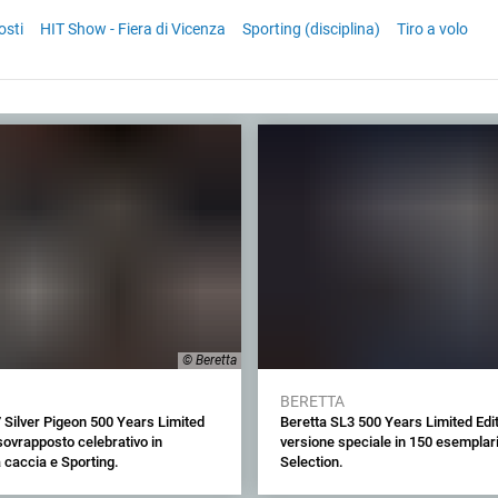
osti
HIT Show - Fiera di Vicenza
Sporting (disciplina)
Tiro a volo
© Beretta
BERETTA
 Silver Pigeon 500 Years Limited
Beretta SL3 500 Years Limited Edit
 sovrapposto celebrativo in
versione speciale in 150 esemplari 
 caccia e Sporting.
Selection.