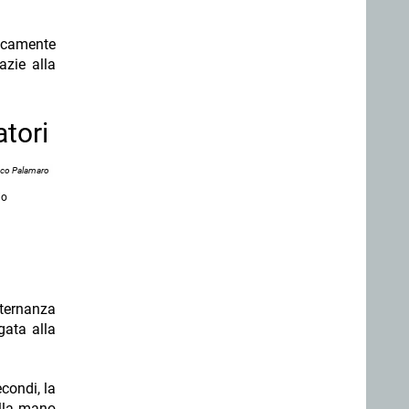
gicamente
azie alla
atori
nco Palamaro
io
lternanza
gata alla
condi, la
alla mano