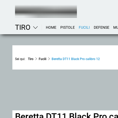
TIRO
HOME
PISTOLE
FUCILI
DEFENSE
MU
Sei qui:
Tiro
Fucili
Beretta DT11 Black Pro calibro 12
Beretta DT11 Black Pro ca