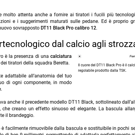
molto attenta anche a fornire ai tiratori i fucili più tecnolo
ioni e i suggerimenti maturati sulle pedane. Ed è proprio gr
l nuovo sovrapposto
DT11 Black Pro calibro 12
.
tecnologico dal calcio agli strozz
Pro è la presenza di una
calciatura
Fra
ei tiratori della squadra Beretta.
Il cuore del DT11 Black Pro è il calc
regolabile prodotto dalla TSK.
 adattabile all’anatomia del tuo
inuo di ogni componente, in modo
.
ava anche il precedente modello DT11 Black, sottolineato dall’a
a, che creano un effetto sinuoso ed elegante. La bascula allar
te il brandeggio.
o
è facilmente rimuovibile dalla bascula e sostituibile in pochi se
llo di ben 9 millimetri, permettendo di adattarla perfettamente 