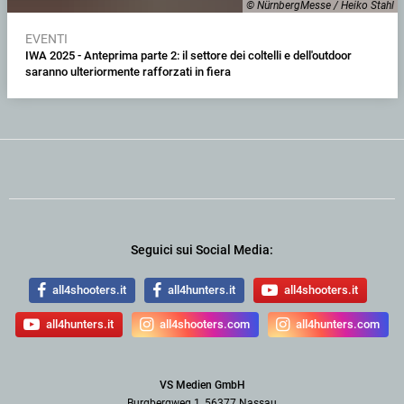
© NürnbergMesse / Heiko Stahl
EVENTI
IWA 2025 - Anteprima parte 2: il settore dei coltelli e dell'outdoor
saranno ulteriormente rafforzati in fiera
Seguici sui Social Media:
all4shooters.it
all4hunters.it
all4shooters.it
all4hunters.it
all4shooters.com
all4hunters.com
VS Medien GmbH
Burgbergweg 1, 56377 Nassau