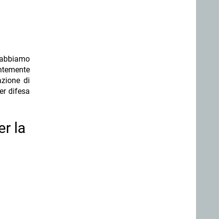
ì abbiamo
entemente
azione di
er difesa
r la