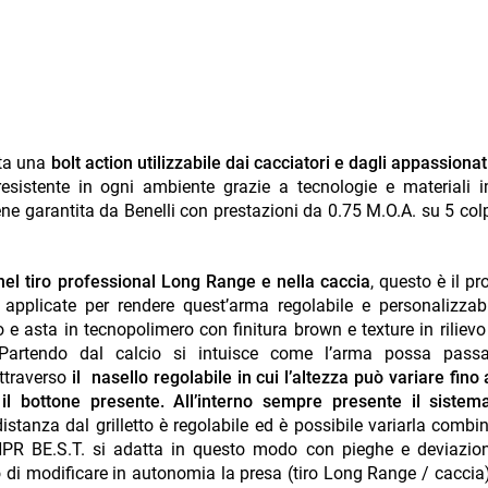
nta una
bolt action utilizzabile dai cacciatori e dagli appassionati
esistente in ogni ambiente grazie a tecnologie e materiali i
ne garantita da Benelli con prestazioni da 0.75 M.O.A. su 5 colp
nel tiro professional Long Range e nella caccia
, questo è il p
pplicate per rendere quest’arma regolabile e personalizzabi
o e asta in tecnopolimero con finitura brown e texture in riliev
 Partendo dal calcio si intuisce come l’arma possa passa
attraverso
il nasello regolabile in cui l’altezza può variare fin
l bottone presente.
All’interno sempre presente il sistem
istanza dal grilletto è regolabile ed è possibile variarla combi
 HPR BE.S.T. si adatta in questo modo con pieghe e deviazio
 di modificare in autonomia la presa (tiro Long Range / caccia