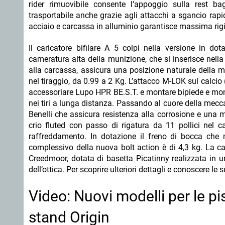
rider rimuovibile consente l’appoggio sulla rest b
trasportabile anche grazie agli attacchi a sgancio rapid
acciaio e carcassa in alluminio garantisce massima rigid
Il caricatore bifilare A 5 colpi nella versione in do
cameratura alta della munizione, che si inserisce nella
alla carcassa, assicura una posizione naturale della ma
nel tiraggio, da 0.99 a 2 Kg. L’attacco M-LOK sul calcio
accessoriare Lupo HPR BE.S.T. e montare bipiede e mono
nei tiri a lunga distanza. Passando al cuore della mecca
Benelli che assicura resistenza alla corrosione e una 
crio fluted con passo di rigatura da 11 pollici nel 
raffreddamento. In dotazione il freno di bocca che mi
complessivo della nuova bolt action è di 4,3 kg. La ca
Creedmoor, dotata di basetta Picatinny realizzata in 
dell’ottica. Per scoprire ulteriori dettagli e conoscere l
Video: Nuovi modelli per le p
stand Origin