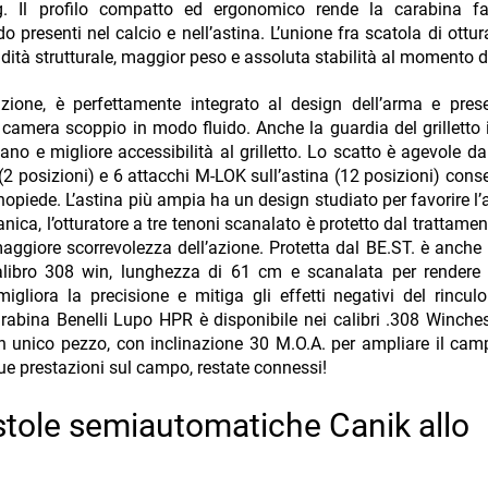
ag. Il profilo compatto ed ergonomico rende la carabina fa
o presenti nel calcio e nell’astina. L’unione fra scatola di ottur
ità strutturale, maggior peso e assoluta stabilità al momento de
tazione, è perfettamente integrato al design dell’arma e pre
 camera scoppio in modo fluido. Anche la guardia del grilletto 
no e migliore accessibilità al grilletto. Lo scatto è agevole da
 (2 posizioni) e 6 attacchi M-LOK sull’astina (12 posizioni) cons
piede. L’astina più ampia ha un design studiato per favorire l
nica, l’otturatore a tre tenoni scanalato è protetto dal trattame
maggiore scorrevolezza dell’azione. Protetta dal BE.ST. è anche
calibro 308 win, lunghezza di 61 cm e scanalata per rendere 
gliora la precisione e mitiga gli effetti negativi del rinculo
rabina Benelli Lupo HPR è disponibile nei calibri .308 Winches
un unico pezzo, con inclinazione 30 M.O.A. per ampliare il cam
e sue prestazioni sul campo, restate connessi!
istole semiautomatiche Canik allo