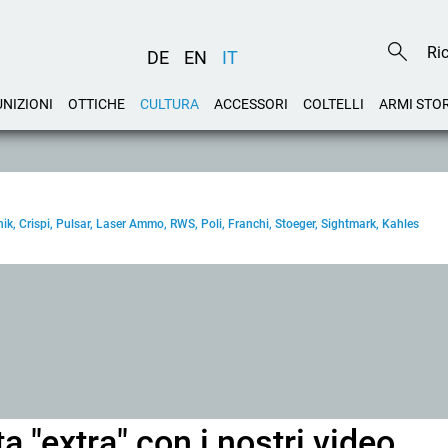
DE
EN
IT
NIZIONI
OTTICHE
CULTURA
ACCESSORI
COLTELLI
ARMI STO
k, Crispi, Pulsar, Laser Ammo, RWS, Poli, Franchi, Stoeger, Sightmark, Kahles
 "extra" con i nostri video