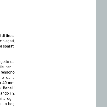
 di tiro a
mpiegati,
i sparati
rogetto da
le per il
o rendono
re dalla
o a 40 mm
a Benelli
nando i 2
ni a ogni
). La bag