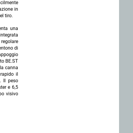
cilmente
azione in
l tiro.
senta una
integrata
 regolare
entono di
’appoggio
nto BE.ST
 la canna
rapido il
. Il peso
ter e 6,5
po visivo