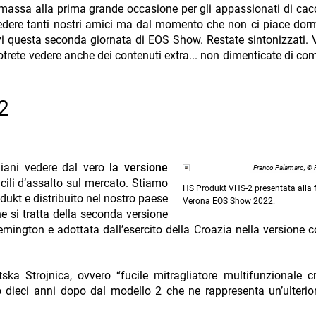
 massa alla prima grande occasione per gli appassionati di cacci
ivedere tanti nostri amici ma dal momento che non ci piace dorm
vi questa seconda giornata di EOS Show. Restate sintonizzati. 
trete vedere anche dei contenuti extra... non dimenticate di c
2
aliani vedere dal vero
la versione
Franco Palamaro, ©
cili d’assalto sul mercato. Stiamo
HS Produkt VHS-2 presentata alla f
ukt e distribuito nel nostro paese
Verona EOS Show 2022.
e si tratta della seconda versione
mington e adottata dall’esercito della Croazia nella versione 
ka Strojnica, ovvero “fucile mitragliatore multifunzionale c
 dieci anni dopo dal modello 2 che ne rappresenta un’ulterio