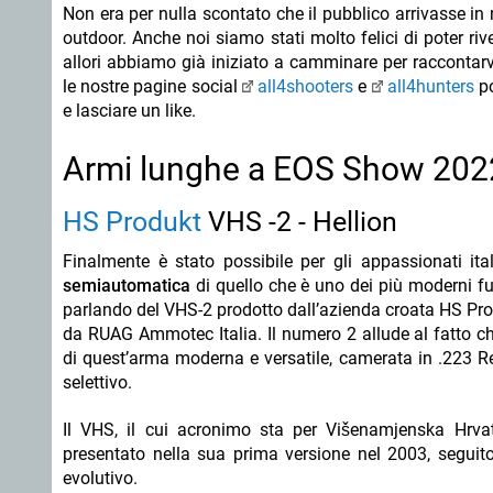
Non era per nulla scontato che il pubblico arrivasse in
outdoor. Anche noi siamo stati molto felici di poter r
allori abbiamo già iniziato a camminare per raccontar
le nostre pagine social
all4shooters
e
all4hunters
po
e lasciare un like.
Armi lunghe a EOS Show 202
HS Produkt
VHS -2 - Hellion
Finalmente è stato possibile per gli appassionati it
semiautomatica
di quello che è uno dei più moderni fu
parlando del VHS-2 prodotto dall’azienda croata HS Prod
da RUAG Ammotec Italia. Il numero 2 allude al fatto ch
di quest’arma moderna e versatile, camerata in .223 Re
selettivo.
Il VHS, il cui acronimo sta per Višenamjenska Hrvats
presentato nella sua prima versione nel 2003, seguito
evolutivo.