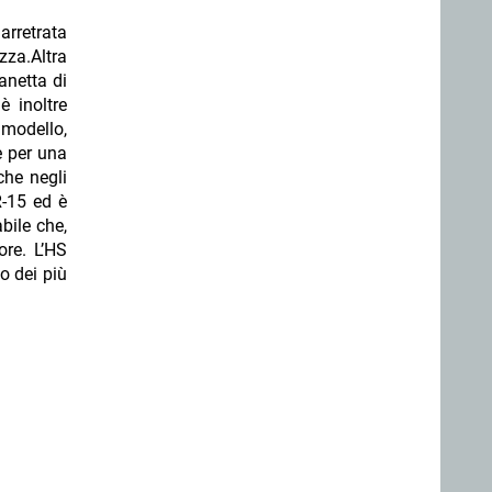
arretrata
za.Altra
anetta di
è inoltre
 modello,
e per una
che negli
R-15 ed è
bile che,
ore. L’HS
o dei più