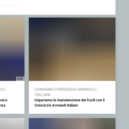
G.B.
LI-
CONARMI-CONSORZIO-ARMAIOLI-
ITALIANI
anica
Impariamo la manutenzione dei fucili con il
enza
Consorzio Armaioli Italiani