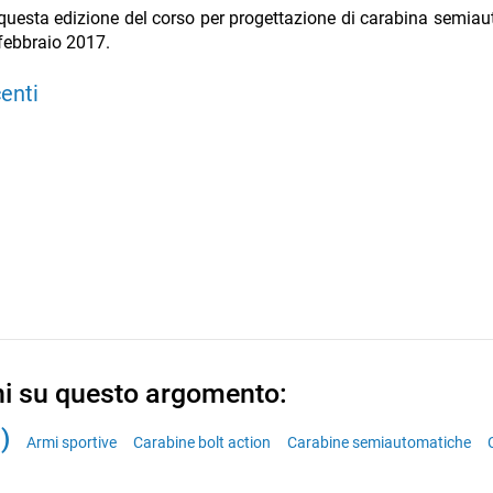
r questa edizione del corso per progettazione di carabina semia
 febbraio 2017.
centi
ni su questo argomento:
)
Armi sportive
Carabine bolt action
Carabine semiautomatiche