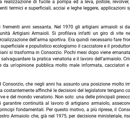
la realizzazione di fucile a pompa ed a leva, pistole, revolver
nti termici e superficiali, acciai e leghe leggere, applicazioni s
ei frementi anni sessanta. Nel 1970 gli artigiani armaioli si 
ità Artigiani Armaioli. Si profilava infatti un giro di vite ne
cializzazione dell'arma sportiva. Era quindi necessario fare fro
 superficiale e populistico ecologismo il cacciatore e il produtto
ciani si trasforma in Consorzio. Pochi mesi dopo viene emanata
salvaguardare la pratica venatoria e il lavoro dell'armaiolo. Criv
te da un'opinione pubblica molto male informata, cacciatori e 
il Consorzio, che negli anni ha assunto una posizione molto i
ila costantemente affinché le decisioni del legislatore tengano co
ive e del mondo venatorio. Non solo: una delle principali preoc
i garantire continuità al lavoro di artigiano armaiolo, asseco
rincipi fondamentali. Per questo motivo, a più riprese, il Conso
tro Armaiolo che, già nel 1975, per decisione ministeriale, ris