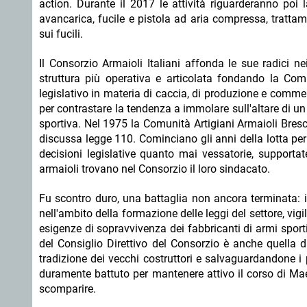
action. Durante il 2017 le attività riguarderanno poi 
avancarica, fucile e pistola ad aria compressa, trattame
sui fucili.
Il Consorzio Armaioli Italiani affonda le sue radici n
struttura più operativa e articolata fondando la Comun
legislativo in materia di caccia, di produzione e commer
per contrastare la tendenza a immolare sull'altare di un
sportiva. Nel 1975 la Comunità Artigiani Armaioli Bres
discussa legge 110. Cominciano gli anni della lotta per 
decisioni legislative quanto mai vessatorie, supporta
armaioli trovano nel Consorzio il loro sindacato.
Fu scontro duro, una battaglia non ancora terminata: 
nell'ambito della formazione delle leggi del settore, vig
esigenze di sopravvivenza dei fabbricanti di armi sport
del Consiglio Direttivo del Consorzio è anche quella d
tradizione dei vecchi costruttori e salvaguardandone i p
duramente battuto per mantenere attivo il corso di Maes
scomparire.