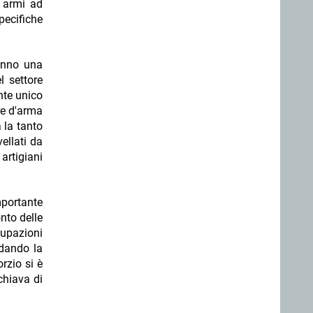
, armi ad
pecifiche
danno una
l settore
nte unico
re d'arma
 la tanto
ellati da
artigiani
mportante
nto delle
cupazioni
ndando la
rzio si è
chiava di