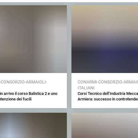
CONSORZIO-ARMAIOLI-
CONARMI-CONSORZIO-ARMAIO
ITALIANI
 arrivo il corso Balistica 2 e uno
Corsi Tecnico dell’Industria Mecc
tenzione dei fucili
Armiera: successo in controtend