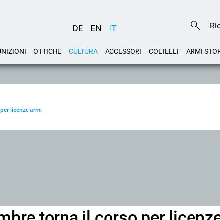
DE
EN
IT
NIZIONI
OTTICHE
CULTURA
ACCESSORI
COLTELLI
ARMI STO
per licenze armi
mbre torna il corso per licenz