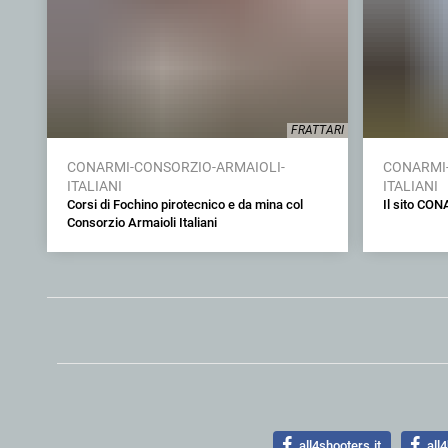
FRATTARI
CONARMI-CONSORZIO-ARMAIOLI-
CONARMI-
ITALIANI
ITALIANI
Corsi di Fochino pirotecnico e da mina col
Il sito CON
Consorzio Armaioli Italiani
all4shooters.it
all4