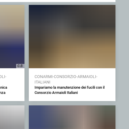
G.B.
LI-
CONARMI-CONSORZIO-ARMAIOLI-
ITALIANI
anica
Impariamo la manutenzione dei fucili con il
enza
Consorzio Armaioli Italiani