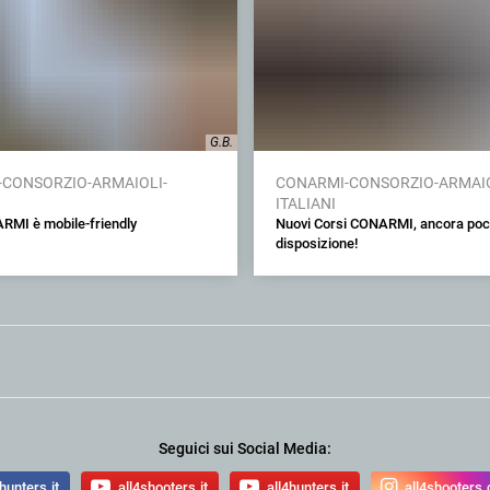
G.B.
CONSORZIO-ARMAIOLI-
CONARMI-CONSORZIO-ARMAIO
ITALIANI
ARMI è mobile-friendly
Nuovi Corsi CONARMI, ancora poch
disposizione!
Seguici sui Social Media:
hunters.it
all4shooters.it
all4hunters.it
all4shooters