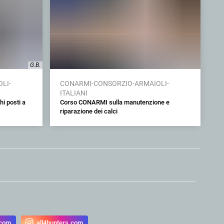
G.B.
LI-
CONARMI-CONSORZIO-ARMAIOLI-
ITALIANI
i posti a
Corso CONARMI sulla manutenzione e
riparazione dei calci
.com
all4hunters.com