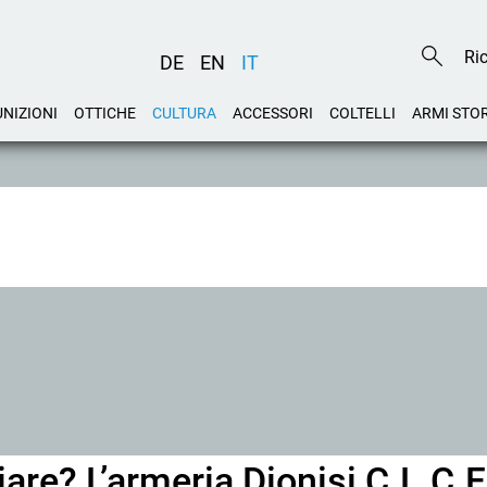
DE
EN
IT
NIZIONI
OTTICHE
CULTURA
ACCESSORI
COLTELLI
ARMI STO
ziare? L’armeria Dionisi C.L.C.F