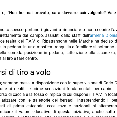
liere, “Non ho mai provato, sarà davvero coinvolgente? Vale
lto spesso portano i giovani a rinunciare o non scoprire l’a
direttamente dal campo, assistiti dallo staff dell’
armeria Dionis
ce realtà del T.A.V. di Ripatransone nelle Marche ha deciso d
nte in pedana. In un’atmosfera tranquilla e familiare si potranno 
ella corretta posizione in pedana, l’attenzione alla sicurezza, 
 al tiro e fare centro.
i di tiro a volo
a; saranno messi a disposizione con la super visione di Carlo C
ire ai neofiti le prime sensazioni fondamentali per capire l
rcorso di caccia e la fossa olimpica di cui dispone il T.A.V. in local
rizzare con le traiettorie dei bersagli, intraprendendo il pe
erti di prima categoria, eccellenza e nazionali si alternera
icare il valore educativo di questa iniziativa, anche sotto i