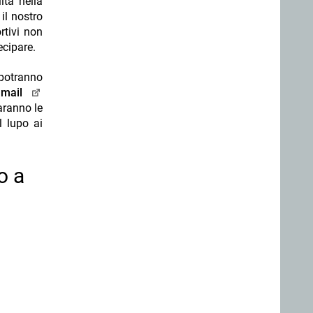
ità nella
il nostro
rtivi non
ecipare.
 potranno
e mail
aranno le
l lupo ai
o a