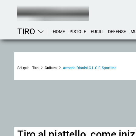
TIRO
HOME
PISTOLE
FUCILI
DEFENSE
MU
Sei qui:
Tiro
Cultura
Armeria Dionisi C.L.C.F. Sportline
Tiro al piattello, come ini