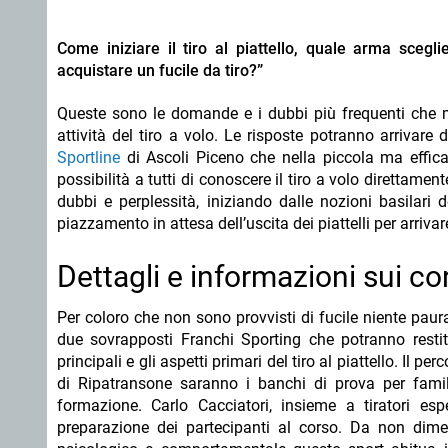
Come iniziare il tiro al piattello, quale arma sceg
acquistare un fucile da tiro?”
Queste sono le domande e i dubbi più frequenti che mo
attività del tiro a volo. Le risposte potranno arrivare 
Sportline
di Ascoli Piceno che nella piccola ma effica
possibilità a tutti di conoscere il tiro a volo direttame
dubbi e perplessità, iniziando dalle nozioni basilari d
piazzamento in attesa dell’uscita dei piattelli per arrivare
Dettagli e informazioni sui cors
Per coloro che non sono provvisti di fucile niente paur
due sovrapposti Franchi Sporting che potranno restitu
principali e gli aspetti primari del tiro al piattello. Il pe
di Ripatransone saranno i banchi di prova per familia
formazione. Carlo Cacciatori, insieme a tiratori esp
preparazione dei partecipanti al corso. Da non diment