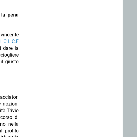
 la pena
vvincente
i C.L.C.F
i dare la
sciogliere
il giusto
acciatori
e nozioni
ità Trivio
rcorso di
nno nella
l profilo