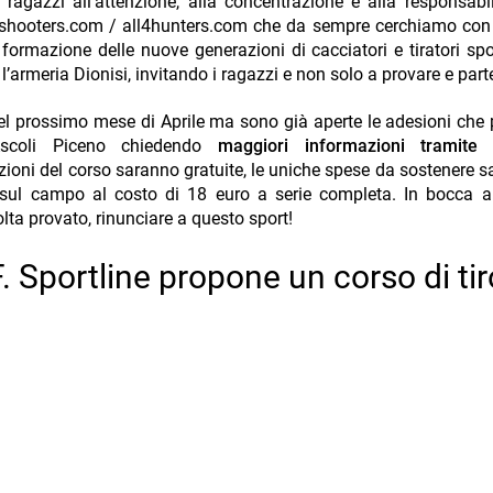
agazzi all’attenzione, alla concentrazione e alla responsabil
ll4shooters.com / all4hunters.com che da sempre cerchiamo con 
ta formazione delle nuove generazioni di cacciatori e tiratori spo
’armeria Dionisi, invitando i ragazzi e non solo a provare e part
del prossimo mese di Aprile ma sono già aperte le adesioni che
 Ascoli Piceno chiedendo
maggiori informazioni tramit
zioni del corso saranno gratuite, le uniche spese da sostenere s
ria sul campo al costo di 18 euro a serie completa. In bocca a
lta provato, rinunciare a questo sport!
. Sportline propone un corso di tir