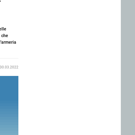
elle
i che
l'armeria
30.03.2022