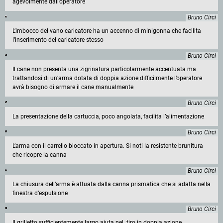
agevolmente dall’operatore
Bruno Circi
L’imbocco del vano caricatore ha un accenno di minigonna che facilita
l’inserimento del caricatore stesso
Bruno Circi
Il cane non presenta una zigrinatura particolarmente accentuata ma
trattandosi di un’arma dotata di doppia azione difficilmente l’operatore
avrà bisogno di armare il cane manualmente
Bruno Circi
La presentazione della cartuccia, poco angolata, facilita l’alimentazione
Bruno Circi
L’arma con il carrello bloccato in apertura. Si noti la resistente brunitura
che ricopre la canna
Bruno Circi
La chiusura dell’arma è attuata dalla canna prismatica che si adatta nella
finestra d’espulsione
Bruno Circi
Il grilletto sufficientemente largo aiuta nel tiro in doppia azione