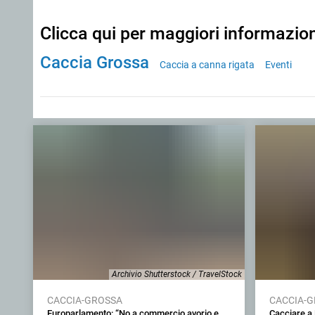
Clicca qui per maggiori informazio
Caccia Grossa
Caccia a canna rigata
Eventi
Archivio Shutterstock / TravelStock
CACCIA-GROSSA
CACCIA-
Europarlamento: “No a commercio avorio e
Cacciare a 