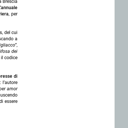
da Brescia
L’annuale
iera
, per
s, del cui
escando a
igliacco”
,
ifosa dei
il codice
eresse di
 l’autore
per amor
uscendo
di essere