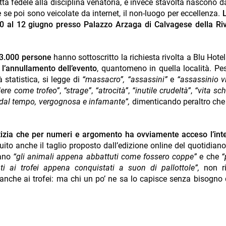
città fedele alla disciplina venatoria, e invece stavolta nascono 
 se poi sono veicolate da internet, il non-luogo per eccellenza.
10 al 12 giugno presso Palazzo Arzaga di Calvagese della Riv
3.000 persone
hanno sottoscritto la richiesta rivolta a Blu Hotel
e
l’annullamento dell’evento
, quantomeno in quella località. P
statistica, si legge di
“massacro”,
“assassini”
e
“assassinio v
dere come trofeo”
,
“strage”
,
“atrocità”
,
“inutile crudeltà”
,
“vita sch
i dal tempo, vergognosa e infamante”,
dimenticando peraltro che 
notizia che per numeri e argomento ha ovviamente acceso l’int
ito anche il taglio proposto dall’edizione online del quotidiano:
tano
“gli animali appena abbattuti come fossero coppe”
e che
“
 ai trofei appena conquistati a suon di pallottole”,
non ri
 anche ai trofei: ma chi un po’ ne sa lo capisce senza bisogno 