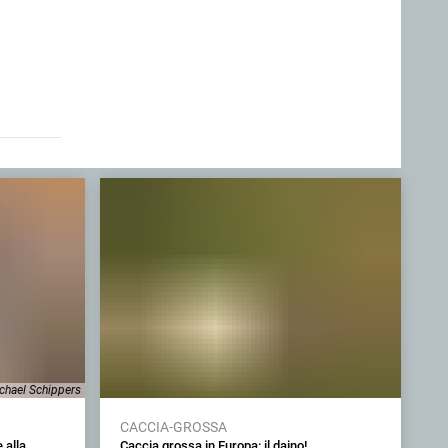
chael Schippers
CACCIA-GROSSA
 alla
Caccia grossa in Europa: il daino!