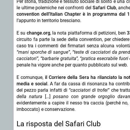
Per storia, tradizione e tessuto sociale di solito è una 
le ultime polemiche nei confronti del
Safari Club
, anche
convention dell’Italian Chapter è in programma dal 
l’appunto in territorio bresciano.
E su
change.org
, la nota piattaforma di petizioni, ben
3
circuito fa parte la sede della convention, per chieder
caso tra i commenti dei firmatari senza alcuna volontà 
“mani sporche di sangue”
,
“teste di cacciatori da pren
cacciatori”,
“barbarie gratuita”,
“pratica esecrabile fuor
penale ha vigore anche per quanto pubblicato sul web.
E comunque,
il Corriere della Sera ha rilanciato la 
media e social
. A far da cassa di risonanza ha contribu
del pezzo parla infatti di
“cacciatori di trofei”
che trat
della natura
[…]
posano con grande orgoglio davanti
evidentemente a capire il nesso tra caccia (perché no,
imboccato) e conservazione.
La risposta del Safari Club