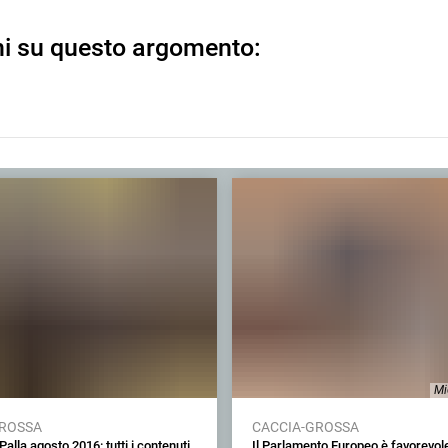
ni su questo argomento:
Mi
GROSSA
CACCIA-GROSSA
Palla agosto 2016: tutti i contenuti
Il Parlamento Europeo è favorevole