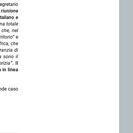
egretario
a riunione
taliano e
una totale
 che, nel
ritorio”
e
rica, che
ranzia di
a sono il
rizia
”
. Il
 in linea
ande caso