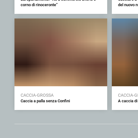
corno di rinoceronte”
del nuovo 
CACCIA-GROSSA
CACCIA-
Caccia a palla senza Confini
A caccia di