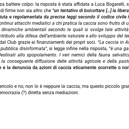
za battere colpo: la risposta è stata affidata a Luca Bogarelli, s
 di firme non sia altro che
“un tentativo di boicottare […] la liber
iuta e regolamentata da precise leggi secondo il codice civile i
continui attacchi mediatici a chi pratica la caccia sono frutto di 
e dinamiche ambientali secondo le quali si svolge tale attività
tributo alla difesa dell’ambiente naturale e allo sviluppo del ter
al Club grazie ai finanziamenti dei propri soci.
“La caccia in Af
 pubblica disinformata”
, si legge infine nella risposta,
“è una ga
 destinati allo spopolamento. I veri nemici della fauna selvatic
la conseguente diffusione delle attività agricole e della pasto
ne e la denuncia da azioni di caccia eticamente scorrette o non
ericolo e no, non lo è neppure la caccia; ma questo piccolo gr
 democrazia (?) diretta senza mediazioni.