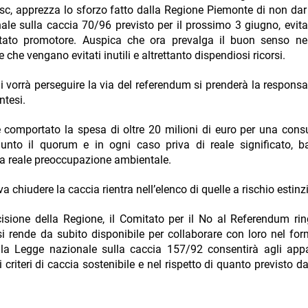
asc, apprezza lo sforzo fatto dalla Regione Piemonte di non dar
ale sulla caccia 70/96 previsto per il prossimo 3 giugno, evit
itato promotore. Auspica che ora prevalga il buon senso n
che vengano evitati inutili e altrettanto dispendiosi ricorsi.
vorrà perseguire la via del referendum si prenderà la responsab
ntesi.
e comportato la spesa di oltre 20 milioni di euro per una cons
giunto il quorum e in ogni caso priva di reale significato, 
a reale preoccupazione ambientale.
a chiudere la caccia rientra nell’elenco di quelle a rischio estinz
sione della Regione, il Comitato per il No al Referendum rin
si rende da subito disponibile per collaborare con loro nel for
ella Legge nazionale sulla caccia 157/92 consentirà agli app
criteri di caccia sostenibile e nel rispetto di quanto previsto da