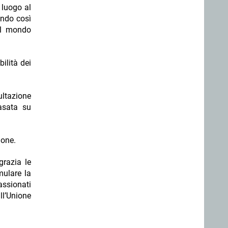
 luogo al
ando così
el mondo
ilità dei
ultazione
basata su
ione.
grazia le
mulare la
assionati
ll’Unione