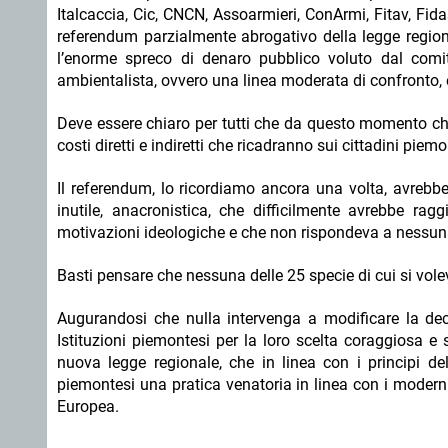
Italcaccia, Cic, CNCN, Assoarmieri, ConArmi, Fitav, Fid
referendum parzialmente abrogativo della legge region
l’enorme spreco di denaro pubblico voluto dal com
ambientalista, ovvero una linea moderata di confronto, e 
Deve essere chiaro per tutti che da questo momento chi 
costi diretti e indiretti che ricadranno sui cittadini piemo
Il referendum, lo ricordiamo ancora una volta, avrebb
inutile, anacronistica, che difficilmente avrebbe rag
motivazioni ideologiche e che non rispondeva a nessun
Basti pensare che nessuna delle 25 specie di cui si volev
Augurandosi che nulla intervenga a modificare la deci
Istituzioni piemontesi per la loro scelta coraggiosa e 
nuova legge regionale, che in linea con i principi d
piemontesi una pratica venatoria in linea con i moderni 
Europea.