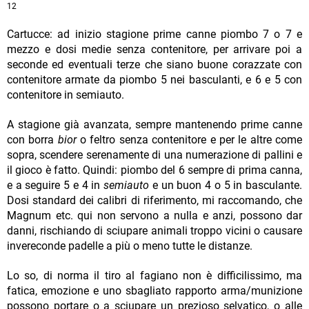
12
Cartucce: ad inizio stagione prime canne piombo 7 o 7 e
mezzo e dosi medie senza contenitore, per arrivare poi a
seconde ed eventuali terze che siano buone corazzate con
contenitore armate da piombo 5 nei basculanti, e 6 e 5 con
contenitore in semiauto.
A stagione già avanzata, sempre mantenendo prime canne
con borra
bior
o feltro senza contenitore e per le altre come
sopra, scendere serenamente di una numerazione di pallini e
il gioco è fatto. Quindi: piombo del 6 sempre di prima canna,
e a seguire 5 e 4 in
semiauto
e un buon 4 o 5 in basculante.
Dosi standard dei calibri di riferimento, mi raccomando, che
Magnum etc. qui non servono a nulla e anzi, possono dar
danni, rischiando di sciupare animali troppo vicini o causare
invereconde padelle a più o meno tutte le distanze.
Lo so, di norma il tiro al fagiano non è difficilissimo, ma
fatica, emozione e uno sbagliato rapporto arma/munizione
possono portare o a sciupare un prezioso selvatico, o alle