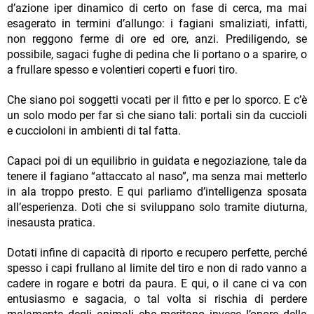
d’azione iper dinamico di certo on fase di cerca, ma mai
esagerato in termini d’allungo: i fagiani smaliziati, infatti,
non reggono ferme di ore ed ore, anzi. Prediligendo, se
possibile, sagaci fughe di pedina che li portano o a sparire, o
a frullare spesso e volentieri coperti e fuori tiro.
Che siano poi soggetti vocati per il fitto e per lo sporco. E c’è
un solo modo per far sì che siano tali: portali sin da cuccioli
e cuccioloni in ambienti di tal fatta.
Capaci poi di un equilibrio in guidata e negoziazione, tale da
tenere il fagiano “attaccato al naso”, ma senza mai metterlo
in ala troppo presto. E qui parliamo d’intelligenza sposata
all’esperienza. Doti che si sviluppano solo tramite diuturna,
inesausta pratica.
Dotati infine di capacità di riporto e recupero perfette, perché
spesso i capi frullano al limite del tiro e non di rado vanno a
cadere in rogare e botri da paura. E qui, o il cane ci va con
entusiasmo e sagacia, o tal volta si rischia di perdere