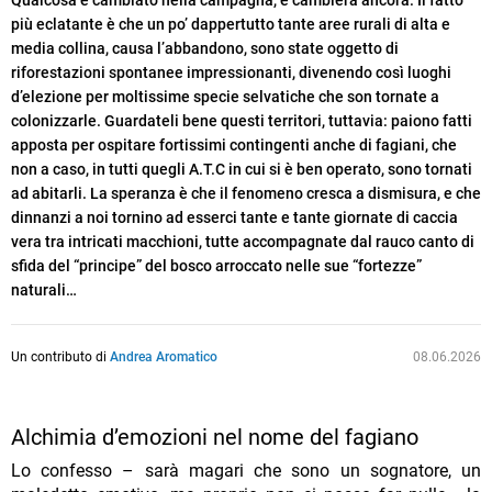
Qualcosa è cambiato nella campagna, e cambierà ancora. Il fatto
più eclatante è che un po’ dappertutto tante aree rurali di alta e
media collina, causa l’abbandono, sono state oggetto di
riforestazioni spontanee impressionanti, divenendo così luoghi
d’elezione per moltissime specie selvatiche che son tornate a
colonizzarle. Guardateli bene questi territori, tuttavia: paiono fatti
apposta per ospitare fortissimi contingenti anche di fagiani, che
non a caso, in tutti quegli A.T.C in cui si è ben operato, sono tornati
ad abitarli. La speranza è che il fenomeno cresca a dismisura, e che
dinnanzi a noi tornino ad esserci tante e tante giornate di caccia
vera tra intricati macchioni, tutte accompagnate dal rauco canto di
sfida del “principe” del bosco arroccato nelle sue “fortezze”
naturali…
Un contributo di
Andrea Aromatico
08.06.2026
Alchimia d’emozioni nel nome del fagiano
Lo confesso – sarà magari che sono un sognatore, un