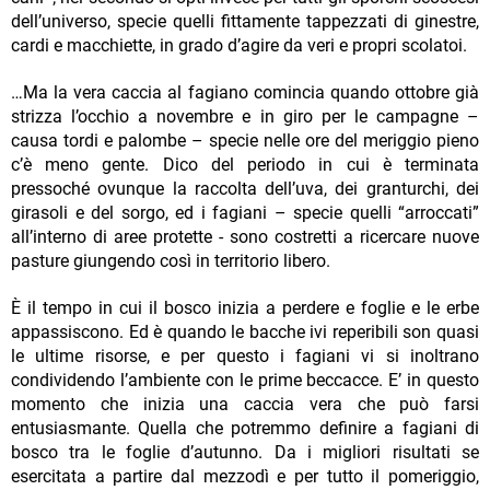
dell’universo, specie quelli fittamente tappezzati di ginestre,
cardi e macchiette, in grado d’agire da veri e propri scolatoi.
…Ma la vera caccia al fagiano comincia quando ottobre già
strizza l’occhio a novembre e in giro per le campagne –
causa tordi e palombe – specie nelle ore del meriggio pieno
c’è meno gente. Dico del periodo in cui è terminata
pressoché ovunque la raccolta dell’uva, dei granturchi, dei
girasoli e del sorgo, ed i fagiani – specie quelli “arroccati”
all’interno di aree protette - sono costretti a ricercare nuove
pasture giungendo così in territorio libero.
È il tempo in cui il bosco inizia a perdere e foglie e le erbe
appassiscono. Ed è quando le bacche ivi reperibili son quasi
le ultime risorse, e per questo i fagiani vi si inoltrano
condividendo l’ambiente con le prime beccacce. E’ in questo
momento che inizia una caccia vera che può farsi
entusiasmante. Quella che potremmo definire a fagiani di
bosco tra le foglie d’autunno. Da i migliori risultati se
esercitata a partire dal mezzodì e per tutto il pomeriggio,