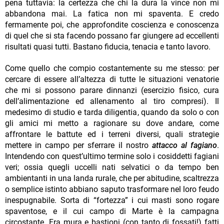
pena tuttavia: la certezza che chi la dura la vince non mi
abbandona mai. La fatica non mi spaventa. E credo
fermamente poi, che approfondite coscienza e conoscenza
di quel che si sta facendo possano far giungere ad eccellenti
risultati quasi tutti. Bastano fiducia, tenacia e tanto lavoro.
Come quello che compio costantemente su me stesso: per
cercare di essere all’altezza di tutte le situazioni venatorie
che mi si possono parare dinnanzi (esercizio fisico, cura
dell’alimentazione ed allenamento al tiro compresi). Il
medesimo di studio e tarda diligentia, quando da solo o con
gli amici mi metto a ragionare su dove andare, come
affrontare le battute ed i terreni diversi, quali strategie
mettere in campo per sferrare il nostro
attacco al fagiano
.
Intendendo con quest’ultimo termine solo i cosiddetti fagiani
veri; ossia quegli uccelli nati selvatici o da tempo ben
ambientanti in una landa rurale, che per abitudine, scaltrezza
o semplice istinto abbiano saputo trasformare nel loro feudo
inespugnabile. Sorta di “fortezza” i cui masti sono rogare
spaventose, e il cui campo di Marte è la campagna
circostante. Fra mura e bastioni (con tanto di fossati!) fatti