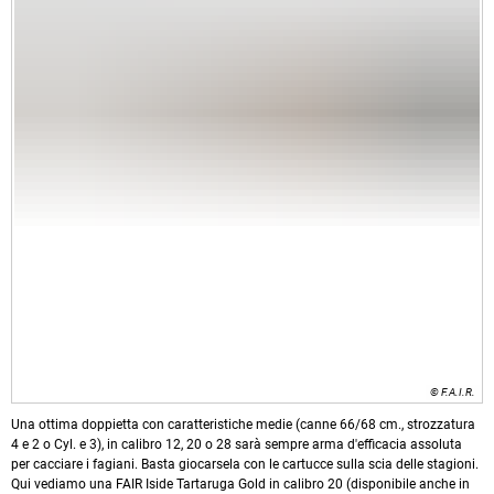
© F.A.I.R.
Una ottima doppietta con caratteristiche medie (canne 66/68 cm., strozzatura
4 e 2 o Cyl. e 3), in calibro 12, 20 o 28 sarà sempre arma d'efficacia assoluta
per cacciare i fagiani. Basta giocarsela con le cartucce sulla scia delle stagioni.
Qui vediamo una FAIR Iside Tartaruga Gold in calibro 20 (disponibile anche in