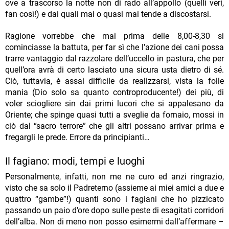
ove a trascorso la notte non di rado all’appollo (quelli veri,
fan così!) e dai quali mai o quasi mai tende a discostarsi.
Ragione vorrebbe che mai prima delle 8,00-8,30 si
cominciasse la battuta, per far sì che l’azione dei cani possa
trarre vantaggio dal razzolare dell’uccello in pastura, che per
quell’ora avrà di certo lasciato una sicura usta dietro di sé.
Ciò, tuttavia, è assai difficile da realizzarsi, vista la folle
mania (Dio solo sa quanto controproducente!) dei più, di
voler sciogliere sin dai primi lucori che si appalesano da
Oriente; che spinge quasi tutti a sveglie da fornaio, mossi in
ciò dal “sacro terrore” che gli altri possano arrivar prima e
fregargli le prede. Errore da principianti…
Il fagiano: modi, tempi e luoghi
Personalmente, infatti, non me ne curo ed anzi ringrazio,
visto che sa solo il Padreterno (assieme ai miei amici a due e
quattro “gambe”!) quanti sono i fagiani che ho pizzicato
passando un paio d’ore dopo sulle peste di esagitati corridori
dell’alba. Non di meno non posso esimermi dall’affermare –