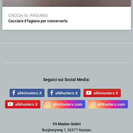
CACCIA-AL-FAGIANO
Cacciare il fagiano per conservarlo
Seguici sui Social Media:
all4shooters.it
all4hunters.it
all4shooters.it
all4hunters.it
all4shooters.com
all4hunters.com
VS Medien GmbH
Burgbergweg 1, 56377 Nassau