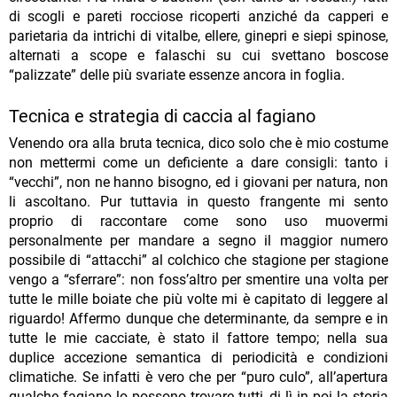
di scogli e pareti rocciose ricoperti anziché da capperi e
parietaria da intrichi di vitalbe, ellere, ginepri e siepi spinose,
alternati a scope e falaschi su cui svettano boscose
“palizzate” delle più svariate essenze ancora in foglia.
Tecnica e strategia di caccia al fagiano
Venendo ora alla bruta tecnica, dico solo che è mio costume
non mettermi come un deficiente a dare consigli: tanto i
“vecchi”, non ne hanno bisogno, ed i giovani per natura, non
li ascoltano. Pur tuttavia in questo frangente mi sento
proprio di raccontare come sono uso muovermi
personalmente per mandare a segno il maggior numero
possibile di “attacchi” al colchico che stagione per stagione
vengo a “sferrare”: non foss’altro per smentire una volta per
tutte le mille boiate che più volte mi è capitato di leggere al
riguardo! Affermo dunque che determinante, da sempre e in
tutte le mie cacciate, è stato il fattore tempo; nella sua
duplice accezione semantica di periodicità e condizioni
climatiche. Se infatti è vero che per “puro culo”, all’apertura
qualche fagiano lo possono trovare tutti, di lì in poi la storia