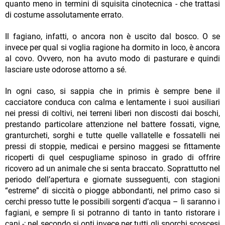
quanto meno in termini di squisita cinotecnica - che trattasi
di costume assolutamente errato.
Il fagiano, infatti, o ancora non è uscito dal bosco. O se
invece per qual si voglia ragione ha dormito in loco, è ancora
al covo. Ovvero, non ha avuto modo di pasturare e quindi
lasciare uste odorose attorno a sé.
In ogni caso, si sappia che in primis è sempre bene il
cacciatore conduca con calma e lentamente i suoi ausiliari
nei pressi di coltivi, nei terreni liberi non discosti dai boschi,
prestando particolare attenzione nel battere fossati, vigne,
granturcheti, sorghi e tutte quelle vallatelle e fossatelli nei
pressi di stoppie, medicai e persino maggesi se fittamente
ricoperti di quel cespugliame spinoso in grado di offrire
ricovero ad un animale che si senta braccato. Soprattutto nel
periodo dell’apertura e giornate susseguenti, con stagioni
“estreme” di siccità o piogge abbondanti, nel primo caso si
cerchi presso tutte le possibili sorgenti d’acqua – lì saranno i
fagiani, e sempre lì si potranno di tanto in tanto ristorare i
cani -; nel secondo si opti invece per tutti gli sporchi scoscesi