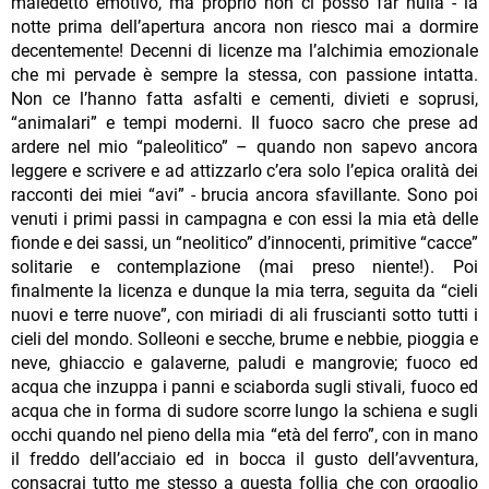
maledetto emotivo, ma proprio non ci posso far nulla - la
notte prima dell’apertura ancora non riesco mai a dormire
decentemente! Decenni di licenze ma l’alchimia emozionale
che mi pervade è sempre la stessa, con passione intatta.
Non ce l’hanno fatta asfalti e cementi, divieti e soprusi,
“animalari” e tempi moderni. Il fuoco sacro che prese ad
ardere nel mio “paleolitico” – quando non sapevo ancora
leggere e scrivere e ad attizzarlo c’era solo l’epica oralità dei
racconti dei miei “avi” - brucia ancora sfavillante. Sono poi
venuti i primi passi in campagna e con essi la mia età delle
fionde e dei sassi, un “neolitico” d’innocenti, primitive “cacce”
solitarie e contemplazione (mai preso niente!). Poi
finalmente la licenza e dunque la mia terra, seguita da “cieli
nuovi e terre nuove”, con miriadi di ali fruscianti sotto tutti i
cieli del mondo. Solleoni e secche, brume e nebbie, pioggia e
neve, ghiaccio e galaverne, paludi e mangrovie; fuoco ed
acqua che inzuppa i panni e sciaborda sugli stivali, fuoco ed
acqua che in forma di sudore scorre lungo la schiena e sugli
occhi quando nel pieno della mia “età del ferro”, con in mano
il freddo dell’acciaio ed in bocca il gusto dell’avventura,
consacrai tutto me stesso a questa follia che con orgoglio