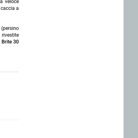
a veloce
 caccia a
i (persino
ivestite
 Brite 30