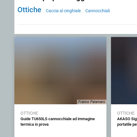
Ottiche
Caccia al cinghiale
Cannocchiali
Franco Palamaro
OTTICHE
OTTICHE
Guide TU650LS cannocchiale ad immagine
AKASO Sigh
termica in prova
portatile pe