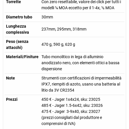
Torrette
Con zero resettabile, valore dei click per tutti i
modelli ¼ MOA eccetto per il 1-4x, ½ MOA
Diametro tubo
30mm
Lunghezza
237mm, 295mm, 318mm
complessiva
Peso (senza
470 g, 590 g, 620 g
attacchi)
Materiali/Finiture
Tubo monolitico in lega di alluminio
anodizzato nero, con elementi ottici a bassa
dispersione
Note
Strumenti con certificazioni di impermeabilità
IPX7, riempiti di azoto, usano una batteria al
litio da 3V CR2354
Prezzi
450 € - Jager 1x4x24, sku: 23025
485 € - Jager 1.5-6x42, sku: 23026
475 € - Jager 3-9x40, sku: 23027
(prezzi consigliati dal produttore e
comprensivi di IVA)