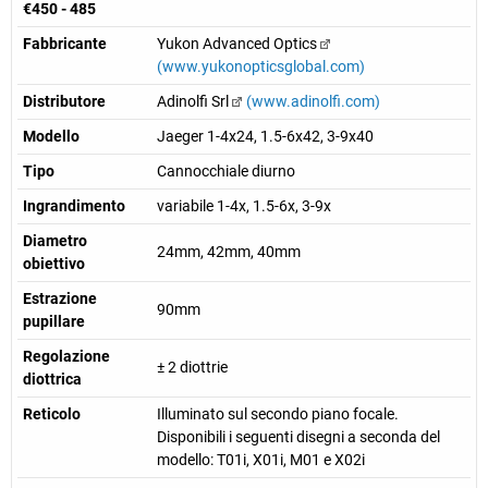
€450 - 485
Fabbricante
Yukon Advanced Optics
(www.yukonopticsglobal.com)
Distributore
Adinolfi Srl
(www.adinolfi.com)
Modello
Jaeger 1-4x24, 1.5-6x42, 3-9x40
Tipo
Cannocchiale diurno
Ingrandimento
variabile 1-4x, 1.5-6x, 3-9x
Diametro
24mm, 42mm, 40mm
obiettivo
Estrazione
90mm
pupillare
Regolazione
± 2 diottrie
diottrica
Reticolo
Illuminato sul secondo piano focale.
Disponibili i seguenti disegni a seconda del
modello: T01i, X01i, M01 e X02i