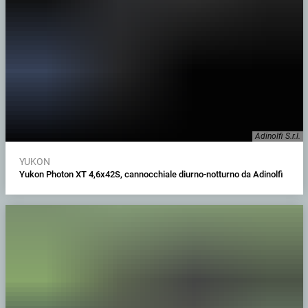
Adinolfi S.r.l.
YUKON
Yukon Photon XT 4,6x42S, cannocchiale diurno-notturno da Adinolfi