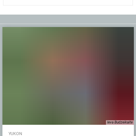
Ieva Budzeikaite
YUKON