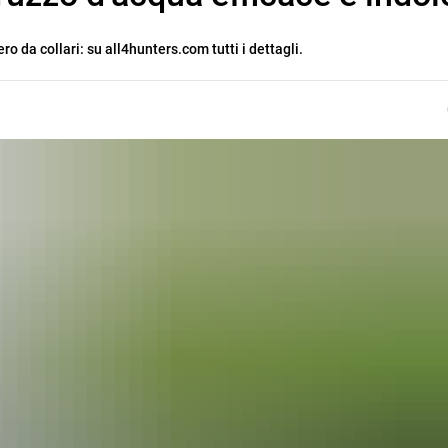
ro da collari: su all4hunters.com tutti i dettagli.