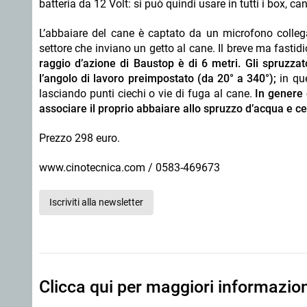
batteria da 12 Volt: si può quindi usare in tutti i box, cani
L’abbaiare del cane è captato da un microfono colleg
settore che inviano un getto al cane. Il breve ma fastid
raggio d’azione di Baustop è di 6 metri. Gli spruzzat
l’angolo di lavoro preimpostato (da 20° a 340°);
in que
lasciando punti ciechi o vie di fuga al cane.
In genere 
associare il proprio abbaiare allo spruzzo d’acqua e c
Prezzo 298 euro.
www.cinotecnica.com / 0583-469673
Iscriviti alla newsletter
Clicca qui per maggiori informazio