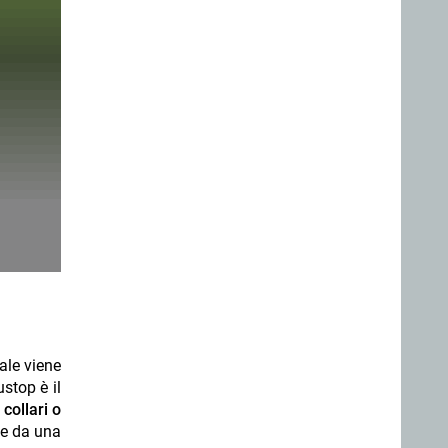
ale viene
ustop è il
collari o
 e da una