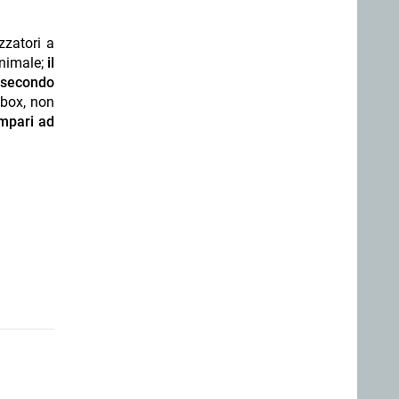
zzatori a
animale;
il
, secondo
 box, non
impari ad