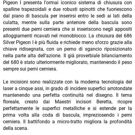
Pigeon I presenta l'ormai iconico sistema di chiusura con
spalline trapezoidali e due robusti spinotti che fuoriescono
dal piano di bascula per inserirsi entro le sedi ai lati della
culatta, mentre sulla parte anteriore della bascula sono
presenti due perni cerniera che si inseriscono negli appositi
alloggiamenti ricavati nel monoblocco. La chiusura del 686
Silver Pigeon I è più fluida e richiede meno sforzo grazie alla
chiave ridisegnata, con un perno di sgancio riposizionato
nella parte alta dell'azione. Il già proverbiale bilanciamento
del 680 è stato ulteriormente migliorato, mantenendo il peso
sempre sui perni cerniera.
Le incisioni sono realizzate con la moderna tecnologia del
laser a cinque assi, in grado di incidere superfici arrotondate
mantenendo una perfetta continuità nel disegno. Il tema
floreale, creato dai Maestri incisori Beretta, ricopre
perfettamente le superfici metalliche e si estende per la
prima volta alla coda di bascula, impreziosendo i perni
cerniera. Il battifondo a micro-tratto migliora la profondità
della scena.