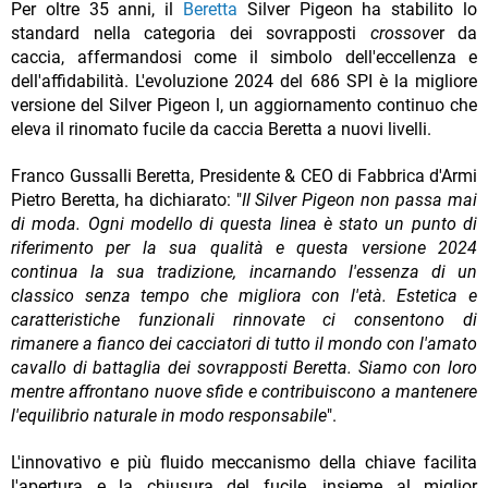
Per oltre 35 anni, il
Beretta
Silver Pigeon ha stabilito lo
standard nella categoria dei sovrapposti
crossove
r da
caccia, affermandosi come il simbolo dell'eccellenza e
dell'affidabilità. L'evoluzione 2024 del 686 SPI è la migliore
versione del Silver Pigeon l, un aggiornamento continuo che
eleva il rinomato fucile da caccia Beretta a nuovi livelli.
Franco Gussalli Beretta, Presidente & CEO di Fabbrica d'Armi
Pietro Beretta, ha dichiarato: "
Il Silver Pigeon non passa mai
di moda. Ogni modello di questa linea è stato un punto di
riferimento per la sua qualità e questa versione 2024
continua la sua tradizione, incarnando l'essenza di un
classico senza tempo che migliora con l'età. Estetica e
caratteristiche funzionali rinnovate ci consentono di
rimanere a fianco dei cacciatori di tutto il mondo con l'amato
cavallo di battaglia dei sovrapposti Beretta. Siamo con loro
mentre affrontano nuove sfide e contribuiscono a mantenere
l'equilibrio naturale in modo responsabile
".
L'innovativo e più fluido meccanismo della chiave facilita
l'apertura e la chiusura del fucile, insieme al miglior