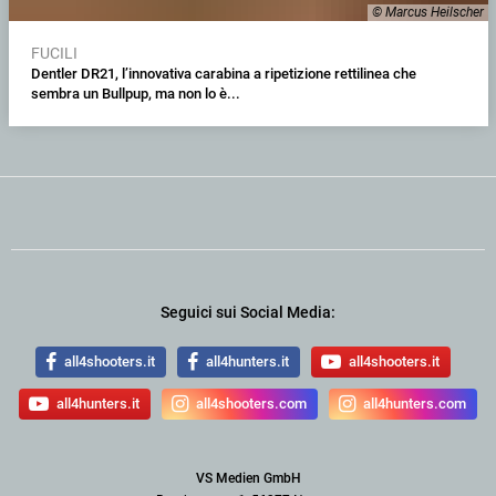
© Marcus Heilscher
FUCILI
Dentler DR21, l’innovativa carabina a ripetizione rettilinea che
sembra un Bullpup, ma non lo è...
Seguici sui Social Media:
all4shooters.it
all4hunters.it
all4shooters.it
all4hunters.it
all4shooters.com
all4hunters.com
VS Medien GmbH