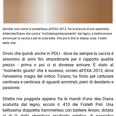
L'Amber così come si presentava all'EXA 2013: fra le braccia d'una splendida
Artemide/Diana che usciva "michelangiolescamente" dal legno, a testimoniare
amore per la caccia e per le cose belle. Che poi è dire la stessa cosa: il bello
della vita!
Ovvio che quindi anche in POLI - dove da sempre la caccia è
sinonimo di armi fini straordinarie per il rapporto qualità
prezzo - prima o poi ci si dovesse arrivare. È stato al
"momento giusto" che è sucesso, ovvero all'EXA 2013, dove
l'ennesima magia del mitico Tiziano, ha finito per catturare
centinaia e centinaia di sguardi ammirati, pieni di desiderio e
passione.
Stretta ma poggiata appena fra le mandi d'una dea Diana
scaturita dal legno, eccolo il .410 dei Fratelli Poli. Una
bellissima doppietta hammerless con batterie Anson, dotata
al di là dello strepitoso gradiente estetico, di parecchie