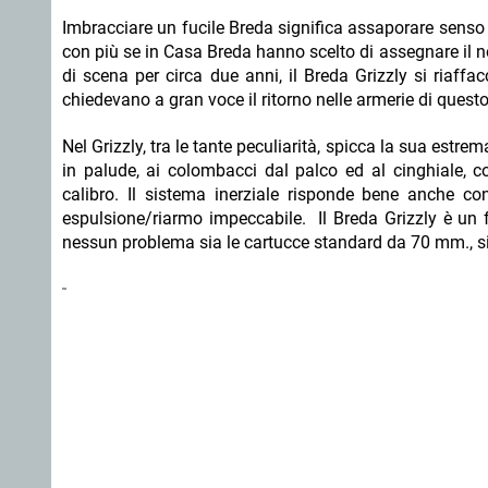
Imbracciare un fucile Breda significa assaporare senso d
con più se in Casa Breda hanno scelto di assegnare i
di scena per circa due anni, il Breda Grizzly si riaffa
chiedevano a gran voce il ritorno nelle armerie di ques
Nel Grizzly, tra le tante peculiarità, spicca la sua estrema
in palude, ai colombacci dal palco ed al cinghiale, c
calibro. Il sistema inerziale risponde bene anche c
espulsione/riarmo impeccabile. Il Breda Grizzly è un 
nessun problema sia le cartucce standard da 70 mm.,