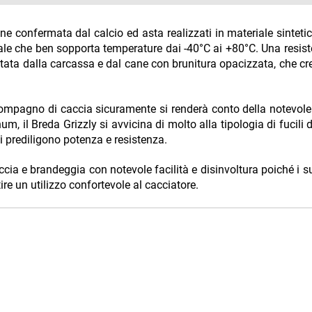
ne confermata dal calcio ed asta realizzati in materiale sintetic
teriale che ben sopporta temperature dai -40°C ai +80°C. Una resis
altata dalla carcassa e dal cane con brunitura opacizzata, che c
 compagno di caccia sicuramente si renderà conto della notevol
 il Breda Grizzly si avvicina di molto alla tipologia di fucili 
si prediligono potenza e resistenza.
cia e brandeggia con notevole facilità e disinvoltura poiché i s
tire un utilizzo confortevole al cacciatore.