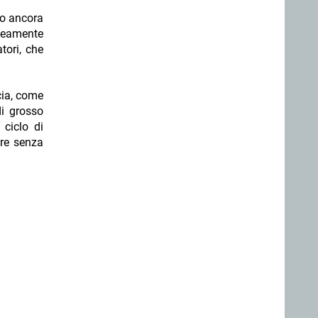
no ancora
aneamente
tori, che
ccia, come
di grosso
ciclo di
are senza