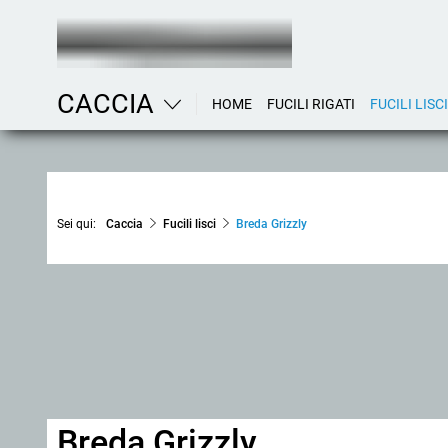
CACCIA
HOME
FUCILI RIGATI
FUCILI LISCI
Sei qui:
Caccia
Fucili lisci
Breda Grizzly
Breda Grizzly