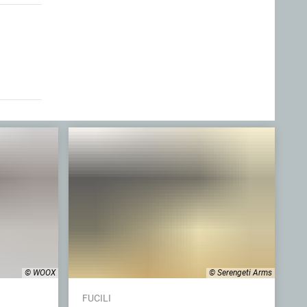
© WOOX
© Serengeti Arms
FUCILI