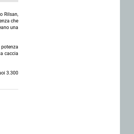
o Rilsan,
tenza che
reano una
e potenza
da caccia
uoi 3.300