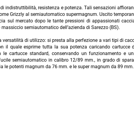
i indistruttibilità, resistenza e potenza. Tali sensazioni affiora
l nome Grizzly al semiautomatico supermagnum. Uscito tempor
ccia sul mercato dopo le tante pressioni di appassionati caccia
to massiccio semiautomatico dell’azienda di Sarezzo (BS).
 versatilità di utilizzo: si presta alla perfezione a vari tipi di ca
on il quale esprime tutta la sua potenza caricando cartucce 
on le cartucce standard, conservando un funzionamento e un 
fucile semiautomatico in calibro 12/89 mm., in grado di spar
 sia le potenti magnum da 76 mm. e le super magnum da 89 mm.