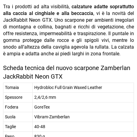
Tra i prodotti ad alta visibilità,
calzature adatte soprattutto
alla caccia al cinghiale e alla beccaccia
, vi è la novità del
JackRabbit Neon GTX. Uno scarpone per ambienti irregolari
di montagna e collina, bagnati e ricchi di vegetazione, che
offre resistenza, impermeabilità e traspirazione. Il puntale in
gomma protegge dalle rocce e gli spigoli vivi, mentre lo
snodo all’altezza della caviglia agevola la rullata. La calzata
è ampia e adatta anche ai piedi larghi in zona frontale.
Scheda tecnica del nuovo scarpone Zamberlan
JackRabbit Neon GTX
Tomaia
Hydrobloc Full Grain Waxed Leather
Spessore
2,4/2,6 mm
Fodera
GoreTex
Suola
Vibram-Zamberlan
Taglie
40-48
Peso
830 g