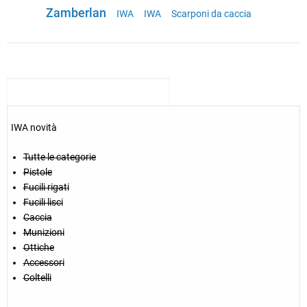
Zamberlan
IWA
IWA
Scarponi da caccia
IWA novità
Tutte le categorie
Pistole
Fucili rigati
Fucili lisci
Caccia
Munizioni
Ottiche
Accessori
Coltelli