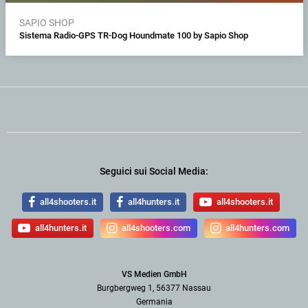
SAPIO SHOP
Sistema Radio-GPS TR-Dog Houndmate 100 by Sapio Shop
Seguici sui Social Media:
all4shooters.it
all4hunters.it
all4shooters.it
all4hunters.it
all4shooters.com
all4hunters.com
VS Medien GmbH
Burgbergweg 1, 56377 Nassau
Germania