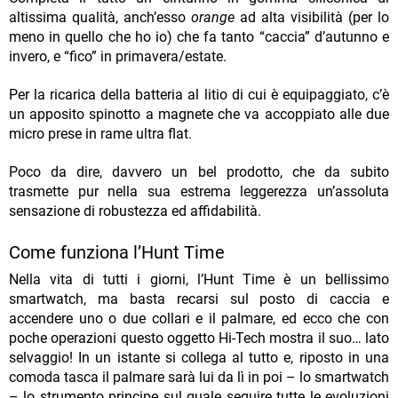
altissima qualità, anch’esso
orange
ad alta visibilità (per lo
meno in quello che ho io) che fa tanto “caccia” d’autunno e
invero, e “fico” in primavera/estate.
Per la ricarica della batteria al litio di cui è equipaggiato, c’è
un apposito spinotto a magnete che va accoppiato alle due
micro prese in rame ultra flat.
Poco da dire, davvero un bel prodotto, che da subito
trasmette pur nella sua estrema leggerezza un’assoluta
sensazione di robustezza ed affidabilità.
Come funziona l’Hunt Time
Nella vita di tutti i giorni, l’Hunt Time è un bellissimo
smartwatch, ma basta recarsi sul posto di caccia e
accendere uno o due collari e il palmare, ed ecco che con
poche operazioni questo oggetto Hi-Tech mostra il suo… lato
selvaggio! In un istante si collega al tutto e, riposto in una
comoda tasca il palmare sarà lui da lì in poi – lo smartwatch
– lo strumento principe sul quale seguire tutte le evoluzioni