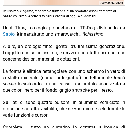
Aromatico, Andrea
Bellissimo, elegante, moderno e funzionale: un prodotto assolutamente al
passo coi tempi e orientato per la caccia di oggi, e di domani.
Hunt Time, l’orologio proprietario di TR-Dog distribuito da
Sapio
, è innanzitutto uno smartwatch…
fichissimo
!
A dire, un orologio “intelligente” d’ultimissima generazione.
L’oggetto è in sé bellissimo, e davvero ben fatto per quel che
concerne design, materiali e dotazioni.
La forma è ellittica rettangolare, con uno schermo in vetro di
cristallo minerale (quindi anti graffio) perfettamente
touch
screen
incastonato in una cassa in alluminio anodizzato a
due colori, nero per il fondo, grigio antracite per il resto.
Sui lati ci sono quattro pulsanti in alluminio verniciato in
arancione ad alta visibilità, che servono come selettori delle
varie funzioni e cursori.
Completa il tutto un cinturino in gomma siliconica di