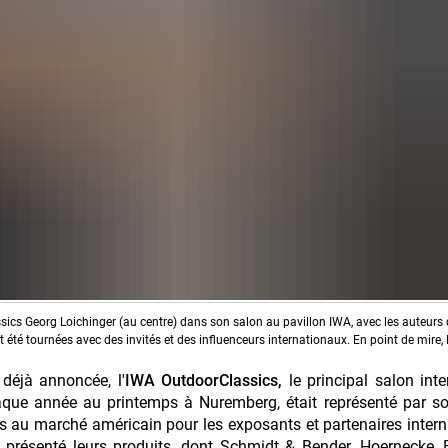
ics Georg Loichinger (au centre) dans son salon au pavillon IWA, avec les auteurs 
été tournées avec des invités et des influenceurs internationaux. En point de mire,
déjà annoncée, l'
IWA OutdoorClassics,
le principal salon inte
chaque année au printemps à Nuremberg, était représenté par s
cès au marché américain pour les exposants et partenaires inter
t présenté leurs produits, dont Schmidt & Bender, Hoernecke,