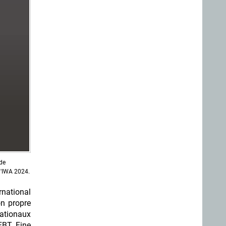
de
 l'IWA 2024.
rnational
on propre
nationaux
 FBT Fine