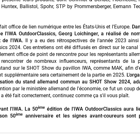
ge, Huntex, Ballistol, Spohr, STP by Prommersberger, Eemann T
t office de lien numérique entre les États-Unis et l'Europe.
Dan
 de l'IWA OutdoorClassics, Georg Loichinger, a réalisé de n
 de l'IWA.
Il y a eu des rétrospectives de l'année 2023 ains
cs 2024. Ces entretiens ont été diffusés en direct sur le cana
alement office de point de rencontre pour les représentants all
rencontrer de nombreux influenceurs, représentants de la p
 stand sur le SHOT Show du pavillon IWA, comme MAK, afin d'
nt supplémentaire sera certainement de la partie en 2025.
L'orga
nisation du stand allemand commun au SHOT Show 2024, ad
tion par le ministère allemand de l'économie, ce fut un coup de
t a été fait correctement, continuez comme ça s'il vous plaît.
ème
ant l'IWA. La 50
édition de l'IWA OutdoorClassics aura l
ème
 son 50
anniversaire et les signes avant-coureurs sont 