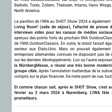
Ballistic Tools, Zollern, Theissen, Intarso, Hans Wra
North America.
Le pavillon de l'IWA au SHOT Show 2024 a également fai
Living Room" (salle de séjour), l'attaché de presse
interviews vidéo pour les canaux de médias sociaux
aperçus des points forts du prochain IWA OutdoorClassi
de l'IWA OutdoorClassics. En outre, le stand faisait ég
secteur aux États-Unis. Mais on pouvait également 
entreprises allemandes connues ne disposant pas de
sur les derniers développements. L'un ou l'autre exposa
la NürnbergMesse, a réussi une très bonne moder
groupe cible.
Après l'annulation inattendue de la subven
compris sur le plan financier. De notre point de vue, tou
Et comme chacun sait, après le SHOT Show, c'est av
février au 3 mars 2024 à Nuremberg. L'IWA fête
prometteurs.