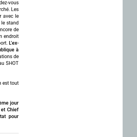
ndez-vous
rché. Les
r avec le
 le stand
encore de
n endroit
ort.
L'ex-
ublique à
ations de
e au SHOT
n est tout
ième jour
 et Chief
tat pour