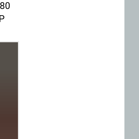
380
DP