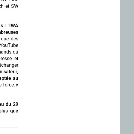
ech et SW
s l' "IWA
ombreuses
i que des
l YouTube
emands du
resse et
échanger
nisateur,
aptée au
 force, y
ieu du 29
plus que