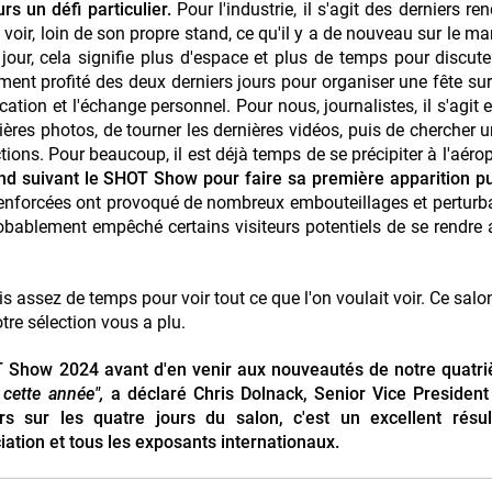
s un défi particulier.
Pour l'industrie, il s'agit des derniers re
 voir, loin de son propre stand, ce qu'il y a de nouveau sur le ma
our, cela signifie plus d'espace et plus de temps pour discute
nt profité des deux derniers jours pour organiser une fête sur
tion et l'échange personnel. Pour nous, journalistes, il s'agit 
nières photos, de tourner les dernières vidéos, puis de chercher u
ions. Pour beaucoup, il est déjà temps de se précipiter à l'aérop
nd suivant le SHOT Show pour faire sa première apparition p
 renforcées ont provoqué de nombreux embouteillages et perturb
 probablement empêché certains visiteurs potentiels de se rendr
ais assez de temps pour voir tout ce que l'on voulait voir. Ce salo
re sélection vous a plu.
OT Show 2024 avant d'en venir aux nouveautés de notre quatr
cette année",
a déclaré Chris Dolnack, Senior Vice President
s sur les quatre jours du salon, c'est un excellent résul
ation et tous les exposants internationaux.