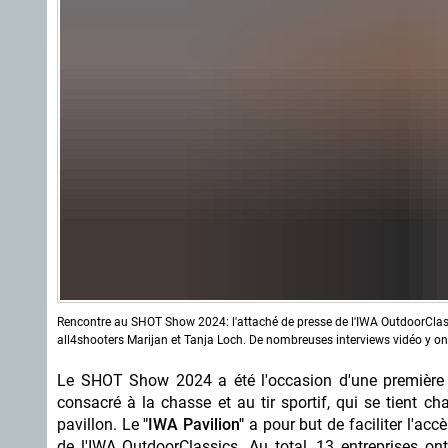
Rencontre au SHOT Show 2024: l'attaché de presse de l'IWA OutdoorClass
all4shooters Marijan et Tanja Loch. De nombreuses interviews vidéo y ont 
Le SHOT Show 2024 a été l'occasion d'une première 
consacré à la chasse et au tir sportif, qui se tient 
pavillon. Le
"IWA Pavilion"
a pour but de faciliter l'ac
de l'IWA OutdoorClassics. Au total, 13 entreprises on