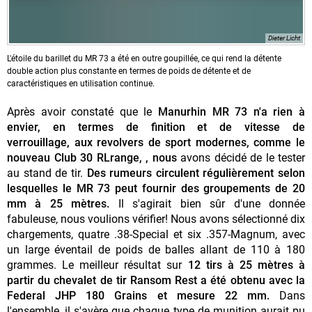
Dieter Licht
L'étoile du barillet du MR 73 a été en outre goupillée, ce qui rend la détente
double action plus constante en termes de poids de détente et de
caractéristiques en utilisation continue.
Après avoir constaté que le
Manurhin MR 73 n'a rien à
envier, en termes de finition et de vitesse de
verrouillage, aux revolvers de sport modernes, comme le
nouveau Club 30 RLrange, , nous
avons décidé de le tester
au stand de tir.
Des rumeurs circulent régulièrement selon
lesquelles le MR 73 peut fournir des groupements de 20
mm à 25 mètres.
Il s'agirait bien sûr d'une donnée
fabuleuse, nous voulions vérifier! Nous avons sélectionné dix
chargements, quatre .38-Special et six .357-Magnum, avec
un large éventail de poids de balles allant de 110 à 180
grammes. Le meilleur résultat sur
12 tirs
à 25 mètres à
partir du chevalet de tir Ransom Rest a été obtenu avec la
Federal JHP 180 Grains et mesure 22 mm.
Dans
l'ensemble, il s'avère que chaque type de munition aurait pu