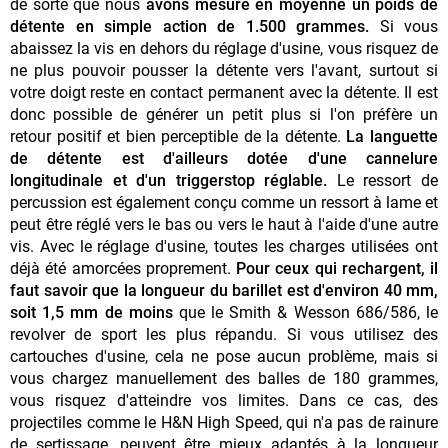
de sorte que nous
avons mesuré en moyenne un poids de
détente en simple action de 1.500 grammes.
Si vous
abaissez la vis en dehors du réglage d'usine, vous risquez de
ne plus pouvoir pousser la détente vers l'avant, surtout si
votre doigt reste en contact permanent avec la détente. Il est
donc possible de générer un petit plus si l'on préfère un
retour positif et bien perceptible de la détente.
La languette
de détente est d'ailleurs dotée d'une cannelure
longitudinale et d'un triggerstop réglable.
Le ressort de
percussion est également conçu comme un ressort à lame et
peut être réglé vers le bas ou vers le haut à l'aide d'une autre
vis. Avec le réglage d'usine, toutes les charges utilisées ont
déjà été amorcées proprement.
Pour ceux qui rechargent, il
faut savoir que la longueur du barillet est d'environ 40 mm,
soit 1,5 mm de moins
que le Smith & Wesson 686/586, le
revolver de sport les plus répandu. Si vous utilisez des
cartouches d'usine, cela ne pose aucun problème, mais si
vous chargez manuellement des balles de 180 grammes,
vous risquez d'atteindre vos limites. Dans ce cas, des
projectiles comme le H&N High Speed, qui n'a pas de rainure
de sertissage, peuvent être mieux adaptés à la longueur