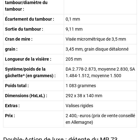
tambour/diamètre du
tambour :
Écartement du tambour :
0,1 mm
Sortie du tambour :
9,11 mm
Cran de mire :
Visée micrométrique de 3,5 mm
grain :
3,45 mm, grain disque détalonné
Longueur de la visière :
205 mm
Système/poids de la
DA 2.778-2.873, moyenne 2.830, SA
gâchette* (en grammes) :
1.484-1.512, moyenne 1.500
Poids total :
1 083 grammes
Dimensions (HxLxL) :
292 x 38 x 140 mm
Extras :
Valises rigides
Prix :
2 400,- euros (prix de vente conseillé
en Allemagne)
Double-Action de luxe : détente du MR 73