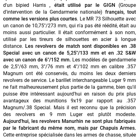
d'un bipied Harris
, était utilisé par le GIGN
(Groupe
d'intervention de la Gendarmerie nationale)
français, tout
comme les versions plus courtes
. Le MR 73 Silhouette avec
un canon de 10,75"/273 mm, qui n'a pas été réédité, était au
moins aussi particulier. Il était conformément à son nom,
utilisé par les tireurs de silhouettes en acier à longue
distance.
Les revolvers de match sont disponibles en .38
Special avec un canon de 5,25"/133 mm et en .32 S&W
avec un canon de 6"/152 mm.
Les modèles de gendarmerie
de 2,5"/63 mm, 3"/76 mm et 4"/102 mm en calibre .357
Magnum ont été conservés, du moins les deux derniers
revolvers de service. Le barillet interchangeable Luger 9 mm
ne fait malheureusement plus partie de la gamme, bien qu'il
puisse être intéressant aujourd'hui en raison du prix plus
avantageux des munitions 9x19 par rapport au .357
Magnum/.38 Special. Mais il est reconnu que la précision
des revolvers en 9 mm Luger est plutôt modeste.
Aujourd'hui, les revolvers Manurhin ne sont plus fabriqués
par le fabricant du même nom, mais par Chapuis Armes.
Cette entreprise spécialisée dans les armes de chasse, située