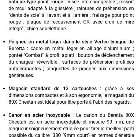
optique type point rouge :
visée interchangeable ; ressort
de recul adapté à la glissière ; rainures de préhension en
"dents de scie" à l'avant et à l'arrière ; fraisage pour point
rouge ; plaque de recouvrement OR avec cran de mire
intégré ; chien squelettique.
Poignée en métal léger dans le style Vertec typique de
Beretta :
cadre en métal léger en alliage d'aluminium ;
pontet "Combat" à profil aplati ; bouton de déclenchement
du chargeur réversible ; surfaces de préhension profilées
antidérapantes ; plaquettes de poignée aux dimensions
généreuses.
Magasin standard de 13 cartouches :
grâce à ses
dimensions compactes et à son ergonomie, le magasin du
80X Cheetah est idéal pour être porté à l'abri des regards.
Canon en acier inoxydable :
Le canon du Beretta 80X
Cheetah est en acier inoxydable et mesure 99 mm, une
longueur soigneusement étudiée pour tirer le meilleur parti
possible du calibre .380 (9mm court) en termes d'énergie