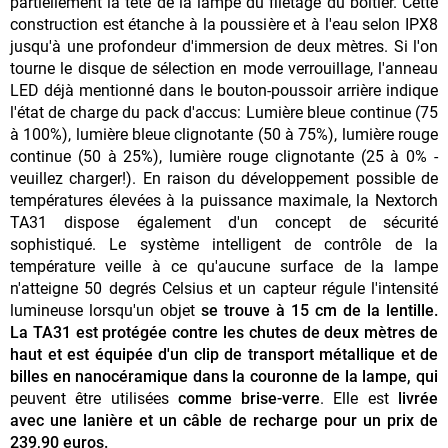
partiellement la tête de la lampe du filetage du boîtier. Cette
construction est étanche à la poussière et à l'eau selon IPX8
jusqu'à une profondeur d'immersion de deux mètres. Si l'on
tourne le disque de sélection en mode verrouillage, l'anneau
LED déjà mentionné dans le bouton-poussoir arrière indique
l'état de charge du pack d'accus: Lumière bleue continue (75
à 100%), lumière bleue clignotante (50 à 75%), lumière rouge
continue (50 à 25%), lumière rouge clignotante (25 à 0% -
veuillez charger!). En raison du développement possible de
températures élevées à la puissance maximale, la Nextorch
TA31 dispose également d'un concept de sécurité
sophistiqué. Le système intelligent de contrôle de la
température veille à ce qu'aucune surface de la lampe
n'atteigne 50 degrés Celsius et un capteur régule l'intensité
lumineuse lorsqu'un objet
se trouve à 15 cm de la lentille.
La TA31 est protégée contre les chutes de deux mètres de
haut et est équipée d'un clip de transport métallique et de
billes en nanocéramique dans la couronne de la lampe, qui
peuvent être utilisées
comme brise-verre
. Elle est
livrée
avec une lanière et un câble de recharge pour un prix de
239,90 euros.