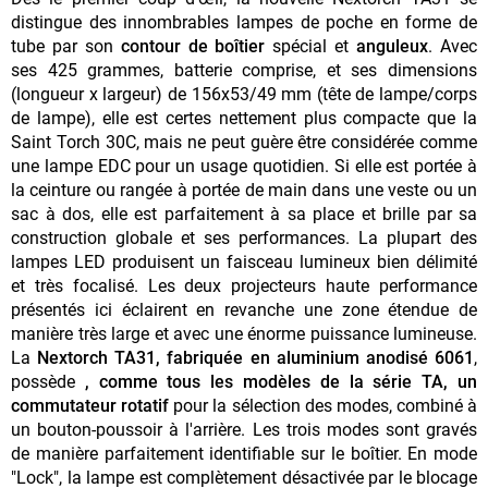
distingue des innombrables lampes de poche en forme de
tube par son
contour de boîtier
spécial et
anguleux
. Avec
ses 425 grammes, batterie comprise, et ses dimensions
(longueur x largeur) de 156x53/49 mm (tête de lampe/corps
de lampe), elle est certes nettement plus compacte que la
Saint Torch 30C, mais ne peut guère être considérée comme
une lampe EDC pour un usage quotidien. Si elle est portée à
la ceinture ou rangée à portée de main dans une veste ou un
sac à dos, elle est parfaitement à sa place et brille par sa
construction globale et ses performances. La plupart des
lampes LED produisent un faisceau lumineux bien délimité
et très focalisé. Les deux projecteurs haute performance
présentés ici éclairent en revanche une zone étendue de
manière très large et avec une énorme puissance lumineuse.
La
Nextorch TA31, fabriquée en aluminium anodisé 6061
,
possède
, comme tous les modèles de la série TA, un
commutateur rotatif
pour la sélection des modes, combiné à
un bouton-poussoir à l'arrière. Les trois modes sont gravés
de manière parfaitement identifiable sur le boîtier. En mode
"Lock", la lampe est complètement désactivée par le blocage