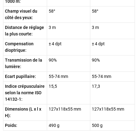
1000 m:
Champ visuel du
58°
58°
côté des yeux:
Distance de réglage
3 m
3 m
la plus courte:
Compensation
± 4 dpt
± 4 dpt
dioptrique:
Transmission de la
90%
90%
lumière:
Ecart pupillaire:
55-74 mm
55-74 mm
Indice crépusculaire
15,5
17,3
selon la norme ISO
14132-1:
Dimensions (L x l x
127x118x55 mm
127x118x55 mm
H):
Poids:
490 g
500 g