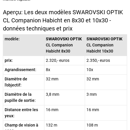
Aperçu: Les deux modèles SWAROVSKI OPTIK
CL Companion Habicht en 8x30 et 10x30 -
données techniques et prix
modèle:
SWAROVSKI OPTIK
SWAROVSKI OPTIK
CL Companion
CL Companion
Habicht 8x30
Habicht 10x30
prix:
2.320,- euros
2.350,- euros
Agrandissement:
8x
10x
Diamètre de
32 mm
32 mm
l'objectif:
Diamètre de la
3,8 mm
3 mm
pupille de sortie:
Distance entre les
16 mm
16 mm
yeux:
Champ de vision à
132 m
108 m