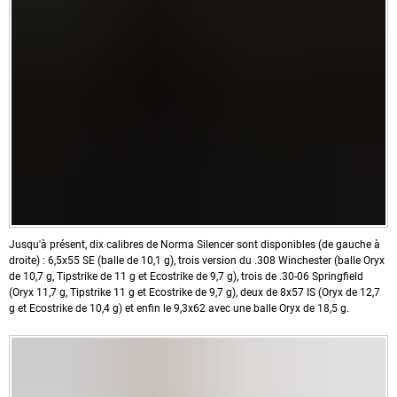
Jusqu'à présent, dix calibres de Norma Silencer sont disponibles (de gauche à
droite) : 6,5x55 SE (balle de 10,1 g), trois version du .308 Winchester (balle Oryx
de 10,7 g, Tipstrike de 11 g et Ecostrike de 9,7 g), trois de .30-06 Springfield
(Oryx 11,7 g, Tipstrike 11 g et Ecostrike de 9,7 g), deux de 8x57 IS (Oryx de 12,7
g et Ecostrike de 10,4 g) et enfin le 9,3x62 avec une balle Oryx de 18,5 g.