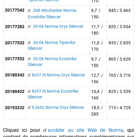
170
20177542
.308 Winchester Norma
9,7 /
845 / 3.463
Ecostrike Silencer
150
.30-06 Norma Oryx Silencer
20177282
11,7 /
820 / 3.934
180
.30-06 Norma Tipstrike
20177532
11,0 /
835 / 3.835
Silencer
170
20177552
.30-06 Norma Ecostrike
9,7 /
865 / 3.629
Silencer
150
20180342
8x57 IS Norma Oryx Silencer
12,7 /
765 / 3.716
196
8x57 IS Norma Ecostrike
20180422
10,4 /
825 / 3.539
Silencer
160
9,3x62 Norma Oryx Silencer
20193232
18,5 /
715 / 4.729
285
Cliquez ici pour
accéder au site Web de Norma
, qui
contient de nombreuses informations supplémentaires sur