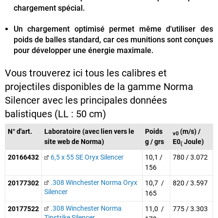
chargement spécial.
Un chargement optimisé permet même d'utiliser des
poids de balles standard, car ces munitions sont conçues
pour développer une énergie maximale.
Vous trouverez ici tous les calibres et
projectiles disponibles de la gamme Norma
Silencer avec les principales données
balistiques (LL : 50 cm)
N° d'art.
Laboratoire (avec lien vers le
Poids
(m/s) /
v0
site web de Norma)
g / grs
E0
Joule)
(
20166432
6,5 x 55 SE Oryx Silencer
10,1 /
780 / 3.072
156
.308 Winchester Norma Oryx
20177302
10,7 /
820 / 3.597
Silencer
165
.308 Winchester Norma
20177522
11,0 /
775 / 3.303
Tipstrike Silencer