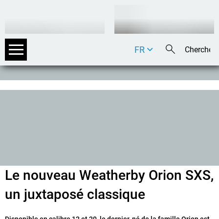
FR
DE
EN
IT
Le nouveau Weatherby Orion SXS,
un juxtaposé classique