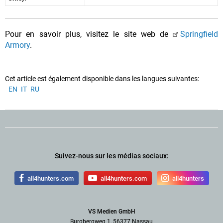
Pour en savoir plus, visitez le site web de
Springfield
Armory
.
Cet article est également disponible dans les langues suivantes:
EN
IT
RU
Suivez-nous sur les médias sociaux:
all4hunters.com
all4hunters.com
all4hunters
VS Medien GmbH
Burgbergweg 1, 56377 Nassau