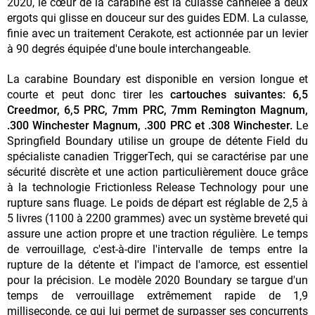
2020, le cœur de la carabine est la culasse cannelée à deux
ergots qui glisse en douceur sur des guides EDM. La culasse,
finie avec un traitement Cerakote, est actionnée par un levier
à 90 degrés équipée d'une boule interchangeable.
La carabine Boundary est disponible en version longue et
courte et peut donc tirer les
cartouches suivantes: 6,5
Creedmor, 6,5 PRC, 7mm PRC, 7mm Remington Magnum,
.300 Winchester Magnum, .300 PRC et .308 Winchester.
Le
Springfield Boundary utilise un groupe de détente Field du
spécialiste canadien TriggerTech, qui se caractérise par une
sécurité discrète et une action particulièrement douce grâce
à la technologie Frictionless Release Technology pour une
rupture sans fluage. Le poids de départ est réglable de 2,5 à
5 livres (1100 à 2200 grammes) avec un système breveté qui
assure une action propre et une traction régulière. Le temps
de verrouillage, c'est-à-dire l'intervalle de temps entre la
rupture de la détente et l'impact de l'amorce, est essentiel
pour la précision. Le modèle 2020 Boundary se targue d'un
temps de verrouillage extrêmement rapide de 1,9
milliseconde, ce qui lui permet de surpasser ses concurrents