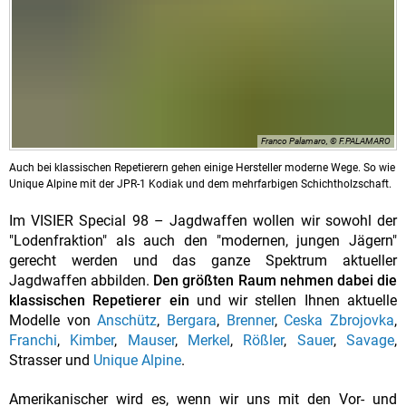
Franco Palamaro, © F.PALAMARO
Auch bei klassischen Repetierern gehen einige Hersteller moderne Wege. So wie
Unique Alpine mit der JPR-1 Kodiak und dem mehrfarbigen Schichtholzschaft.
Im VISIER Special 98 – Jagdwaffen wollen wir sowohl der
"Lodenfraktion" als auch den "modernen, jungen Jägern"
gerecht werden und das ganze Spektrum aktueller
Jagdwaffen abbilden.
Den größten Raum nehmen dabei die
klassischen Repetierer ein
und wir stellen Ihnen aktuelle
Modelle von
Anschütz
,
Bergara
,
Brenner
,
Ceska Zbrojovka
,
Franchi
,
Kimber
,
Mauser
,
Merkel
,
Rößler
,
Sauer
,
Savage
,
Strasser und
Unique Alpine
.
Amerikanischer wird es, wenn wir uns mit den Vor- und