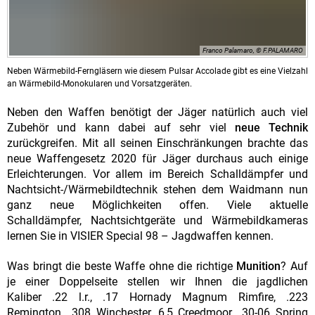
Franco Palamaro, © F.PALAMARO
Neben Wärmebild-Ferngläsern wie diesem Pulsar Accolade gibt es eine Vielzahl
an Wärmebild-Monokularen und Vorsatzgeräten.
Neben den Waffen benötigt der Jäger natürlich auch viel
Zubehör und kann dabei auf sehr viel
neue Technik
zurückgreifen. Mit all seinen Einschränkungen brachte das
neue Waffengesetz 2020 für Jäger durchaus auch einige
Erleichterungen. Vor allem im Bereich Schalldämpfer und
Nachtsicht-/Wärmebildtechnik stehen dem Waidmann nun
ganz neue Möglichkeiten offen. Viele aktuelle
Schalldämpfer, Nachtsichtgeräte und Wärmebildkameras
lernen Sie in VISIER Special 98 – Jagdwaffen kennen.
Was bringt die beste Waffe ohne die richtige
Munition
? Auf
je einer Doppelseite stellen wir Ihnen die jagdlichen
Kaliber .22 l.r., .17 Hornady Magnum Rimfire, .223
Remington, .308 Winchester, 6,5 Creedmoor, .30-06 Spring