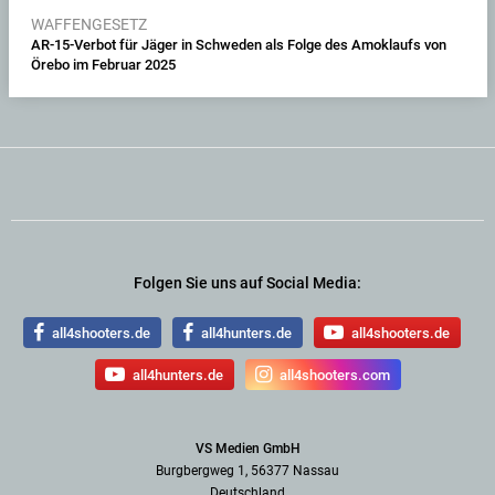
WAFFENGESETZ
AR-15-Verbot für Jäger in Schweden als Folge des Amoklaufs von
Örebo im Februar 2025
Folgen Sie uns auf Social Media:
all4shooters.de
all4hunters.de
all4shooters.de
all4hunters.de
all4shooters.com
VS Medien GmbH
Burgbergweg 1, 56377 Nassau
Deutschland