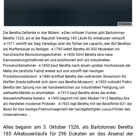
© Beretta
Die Beretta-Zeitleiste in drei Bildern: ∗Den initialen Funken gibt Bartolomeo
Beretta 1526, als er der Republik Venedig 185 Läufe für Arkebusen verkauft.
∗1571 verhilft der Sieg Venedigs über die Türken bei Lepanto, den Ruf Berettas
als Waffenbauer zu festigen
∗1790 liefert Beretta 40.000 Musketen ins
französische Revolutionsgeschehen ∗1830 führt Beretta eine neue
Damaszierungsmethode ein und positioniert sich als industrielles
Pionierunternehmen ∗1850 baut Beretta nach einem großen Hochwasser der
Mella die zerstörte Fabrik wieder auf und schafft den heutigen
Produktionsstandort ∗1880 eröffnet Beretta den welt-ersten Showroom für
Waffen (heute befindet sich darin das Beretta-Museum) ∗1903 vollzieht Pietro
Beretta den Sprung von der handwerklichen zur industriellen Fertigung, um
weltweite Märkte zu erschließen ∗1913 baut Beretta eines der ersten
Wasserkraftwerke Italiens ∗1905 beginnt mit dem Modell 1915 Berettas Ära
als Hersteller moderner Pistolen ∗1933 legt Beretta mit der Bockflinte SO1 die
Basis für das heutige Premiumsegment der handgefertigten Luxus-Flinten des
Unternehmens ...
Alles begann am 3. Oktober 1526, als Bartolomeo Beretta
185 Arkebusenläufe für 296 Dukaten an das Arsenal der