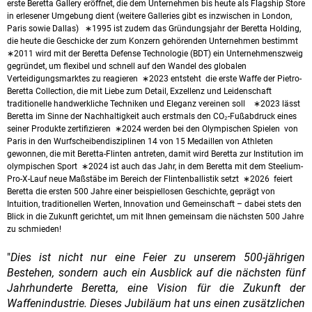
erste Beretta Gallery eröffnet, die dem Unternehmen bis heute als Flagship Store
in erlesener Umgebung dient (weitere Galleries gibt es inzwischen in London,
Paris sowie Dallas)
∗1995 ist zudem das Gründungsjahr der Beretta Holding,
die heute die Geschicke der zum Konzern gehörenden Unternehmen bestimmt
∗2011 wird mit der Beretta Defense Technologie (BDT) ein Unternehmenszweig
gegründet, um flexibel und schnell auf den Wandel des globalen
Verteidigungsmarktes zu reagieren ∗2023 entsteht die erste Waffe der Pietro-
Beretta Collection, die mit Liebe zum Detail, Exzellenz und Leidenschaft
traditionelle handwerkliche Techniken und Eleganz vereinen soll ∗2023 lässt
Beretta im Sinne der Nachhaltigkeit auch erstmals den CO₂-Fußabdruck eines
seiner Produkte zertifizieren ∗2024 werden bei den Olympischen Spielen von
Paris in den Wurfscheibendisziplinen 14 von 15 Medaillen von Athleten
gewonnen, die mit Beretta-Flinten antreten, damit wird Beretta zur Institution im
olympischen Sport ∗2024 ist auch das Jahr, in dem Beretta mit dem Steelium-
Pro-X-Lauf neue Maßstäbe im Bereich der Flintenballistik setzt ∗2026 feiert
Beretta die ersten 500 Jahre einer beispiellosen Geschichte, geprägt von
Intuition, traditionellen Werten, Innovation und Gemeinschaft – dabei stets den
Blick in die Zukunft gerichtet, um mit Ihnen gemeinsam die nächsten 500 Jahre
zu schmieden!
"
Dies ist nicht nur eine Feier zu unserem 500-jährigen
Bestehen, sondern auch ein Ausblick auf die nächsten fünf
Jahrhunderte Beretta, eine Vision für die Zukunft der
Waffenindustrie. Dieses Jubiläum hat uns einen zusätzlichen