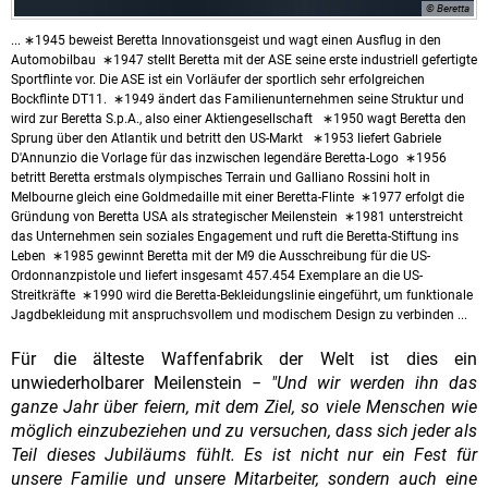
© Beretta
...
∗1945 beweist Beretta Innovationsgeist und wagt einen Ausflug in den
Automobilbau ∗1947 stellt Beretta mit der ASE seine erste industriell gefertigte
Sportflinte vor. Die ASE ist ein Vorläufer der sportlich sehr erfolgreichen
Bockflinte DT11. ∗1949 ändert das Familienunternehmen seine Struktur und
wird zur Beretta S.p.A., also einer Aktiengesellschaft ∗1950 wagt Beretta den
Sprung über den Atlantik und betritt den US-Markt ∗1953 liefert Gabriele
D'Annunzio die Vorlage für das inzwischen legendäre Beretta-Logo ∗1956
betritt Beretta erstmals olympisches Terrain und Galliano Rossini holt in
Melbourne gleich eine Goldmedaille mit einer Beretta-Flinte ∗1977 erfolgt die
Gründung von Beretta USA als strategischer Meilenstein ∗1981 unterstreicht
das Unternehmen sein soziales Engagement und ruft die Beretta-Stiftung ins
Leben ∗1985 gewinnt Beretta mit der M9 die Ausschreibung für die US-
Ordonnanzpistole und liefert insgesamt 457.454 Exemplare an die US-
Streitkräfte ∗1990 wird die Beretta-Bekleidungslinie eingeführt, um funktionale
Jagdbekleidung mit anspruchsvollem und modischem Design zu verbinden ...
Für die älteste Waffenfabrik der Welt ist dies ein
unwiederholbarer Meilenstein −
"Und wir werden ihn das
ganze Jahr über feiern, mit dem Ziel, so viele Menschen wie
möglich einzubeziehen und zu versuchen, dass sich jeder als
Teil dieses Jubiläums fühlt. Es ist nicht nur ein Fest für
unsere Familie und unsere Mitarbeiter, sondern auch eine