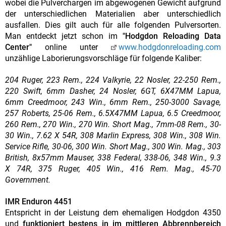
wobei die Pulverchargen im abgewogenen Gewicht aufgrund
der unterschiedlichen Materialien aber unterschiedlich
ausfallen. Dies gilt auch für alle folgenden Pulversorten.
Man entdeckt jetzt schon im
"Hodgdon Reloading Data
Center"
online unter
www.hodgdonreloading.com
unzählige Laborierungsvorschläge für folgende Kaliber:
204 Ruger, 223 Rem., 224 Valkyrie, 22 Nosler, 22-250 Rem.,
220 Swift, 6mm Dasher, 24 Nosler, 6GT, 6X47MM Lapua,
6mm Creedmoor, 243 Win., 6mm Rem., 250-3000 Savage,
257 Roberts, 25-06 Rem., 6.5X47MM Lapua, 6.5 Creedmoor,
260 Rem., 270 Win., 270 Win. Short Mag., 7mm-08 Rem., 30-
30 Win., 7.62 X 54R, 308 Marlin Express, 308 Win., 308 Win.
Service Rifle, 30-06, 300 Win. Short Mag., 300 Win. Mag., 303
British, 8x57mm Mauser, 338 Federal, 338-06, 348 Win., 9.3
X 74R, 375 Ruger, 405 Win., 416 Rem. Mag., 45-70
Government.
IMR Enduron 4451
Entspricht in der Leistung dem ehemaligen Hodgdon 4350
und
funktioniert bestens in im mittleren Abbrennbereich