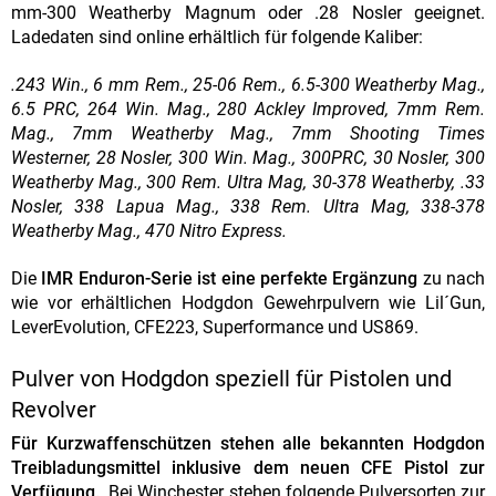
mm-300 Weatherby Magnum oder .28 Nosler geeignet.
Ladedaten sind online erhältlich für folgende Kaliber:
.243 Win., 6 mm Rem., 25-06 Rem., 6.5-300 Weatherby Mag.,
6.5 PRC, 264 Win. Mag., 280 Ackley Improved, 7mm Rem.
Mag., 7mm Weatherby Mag., 7mm Shooting Times
Westerner, 28 Nosler, 300 Win. Mag., 300PRC, 30 Nosler, 300
Weatherby Mag., 300 Rem. Ultra Mag, 30-378 Weatherby, .33
Nosler, 338 Lapua Mag., 338 Rem. Ultra Mag, 338-378
Weatherby Mag., 470 Nitro Express.
Die
IMR Enduron-Serie ist eine perfekte Ergänzung
zu nach
wie vor erhältlichen Hodgdon Gewehrpulvern wie Lil´Gun,
LeverEvolution, CFE223, Superformance und US869.
Pulver von Hodgdon speziell für Pistolen und
Revolver
Für Kurzwaffenschützen stehen alle bekannten Hodgdon
Treibladungsmittel inklusive dem neuen CFE Pistol zur
Verfügung.
Bei Winchester stehen folgende Pulversorten zur