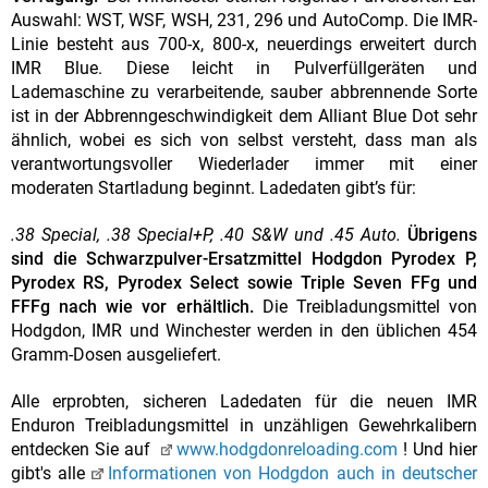
Auswahl: WST, WSF, WSH, 231, 296 und AutoComp. Die IMR-
Linie besteht aus 700-x, 800-x, neuerdings erweitert durch
IMR Blue. Diese leicht in Pulverfüllgeräten und
Lademaschine zu verarbeitende, sauber abbrennende Sorte
ist in der Abbrenngeschwindigkeit dem Alliant Blue Dot sehr
ähnlich, wobei es sich von selbst versteht, dass man als
verantwortungsvoller Wiederlader immer mit einer
moderaten Startladung beginnt. Ladedaten gibt’s für:
.38 Special, .38 Special+P, .40 S&W und .45 Auto.
Übrigens
sind die Schwarzpulver-Ersatzmittel Hodgdon Pyrodex P,
Pyrodex RS, Pyrodex Select sowie Triple Seven FFg und
FFFg nach wie vor erhältlich.
Die Treibladungsmittel von
Hodgdon, IMR und Winchester werden in den üblichen 454
Gramm-Dosen ausgeliefert.
Alle erprobten, sicheren Ladedaten für die neuen IMR
Enduron Treibladungsmittel in unzähligen Gewehrkalibern
entdecken Sie auf
www.hodgdonreloading.com
! Und hier
gibt's alle
Informationen von Hodgdon auch in deutscher