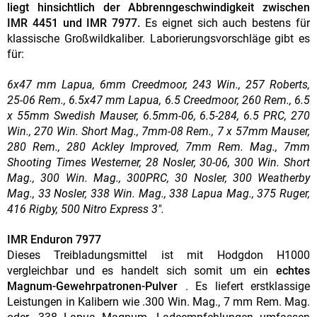
liegt hinsichtlich der Abbrenngeschwindigkeit zwischen
IMR 4451 und IMR 7977.
Es eignet sich auch bestens für
klassische Großwildkaliber. Laborierungsvorschläge gibt es
für:
6x47 mm Lapua, 6mm Creedmoor, 243 Win., 257 Roberts,
25-06 Rem., 6.5x47 mm Lapua, 6.5 Creedmoor, 260 Rem., 6.5
x 55mm Swedish Mauser, 6.5mm-06, 6.5-284, 6.5 PRC, 270
Win., 270 Win. Short Mag., 7mm-08 Rem., 7 x 57mm Mauser,
280 Rem., 280 Ackley Improved, 7mm Rem. Mag., 7mm
Shooting Times Westerner, 28 Nosler, 30-06, 300 Win. Short
Mag., 300 Win. Mag., 300PRC, 30 Nosler, 300 Weatherby
Mag., 33 Nosler, 338 Win. Mag., 338 Lapua Mag., 375 Ruger,
416 Rigby, 500 Nitro Express 3".
IMR Enduron 7977
Dieses Treibladungsmittel ist mit Hodgdon H1000
vergleichbar und es handelt sich somit um ein
echtes
Magnum-Gewehrpatronen-Pulver
. Es liefert erstklassige
Leistungen in Kalibern wie .300 Win. Mag., 7 mm Rem. Mag.