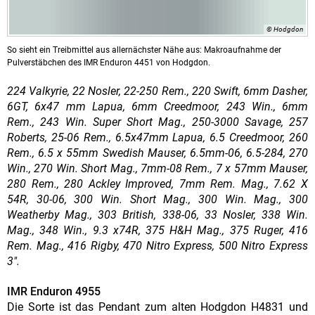
© Hodgdon
So sieht ein Treibmittel aus allernächster Nähe aus: Makroaufnahme der
Pulverstäbchen des IMR Enduron 4451 von Hodgdon.
224 Valkyrie, 22 Nosler, 22-250 Rem., 220 Swift, 6mm Dasher,
6GT, 6x47 mm Lapua, 6mm Creedmoor, 243 Win., 6mm
Rem., 243 Win. Super Short Mag., 250-3000 Savage, 257
Roberts, 25-06 Rem., 6.5x47mm Lapua, 6.5 Creedmoor, 260
Rem., 6.5 x 55mm Swedish Mauser, 6.5mm-06, 6.5-284, 270
Win., 270 Win. Short Mag., 7mm-08 Rem., 7 x 57mm Mauser,
280 Rem., 280 Ackley Improved, 7mm Rem. Mag., 7.62 X
54R, 30-06, 300 Win. Short Mag., 300 Win. Mag., 300
Weatherby Mag., 303 British, 338-06, 33 Nosler, 338 Win.
Mag., 348 Win., 9.3 x74R, 375 H&H Mag., 375 Ruger, 416
Rem. Mag., 416 Rigby, 470 Nitro Express, 500 Nitro Express
3".
IMR Enduron 4955
Die Sorte ist das Pendant zum alten Hodgdon H4831 und