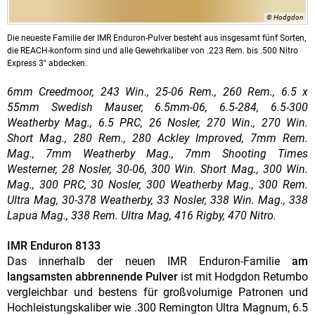
© Hodgdon
Die neueste Familie der IMR Enduron-Pulver besteht aus insgesamt fünf Sorten,
die REACH-konform sind und alle Gewehrkaliber von .223 Rem. bis .500 Nitro
Express 3" abdecken.
6mm Creedmoor, 243 Win., 25-06 Rem., 260 Rem., 6.5 x
55mm Swedish Mauser, 6.5mm-06, 6.5-284, 6.5-300
Weatherby Mag., 6.5 PRC, 26 Nosler, 270 Win., 270 Win.
Short Mag., 280 Rem., 280 Ackley Improved, 7mm Rem.
Mag., 7mm Weatherby Mag., 7mm Shooting Times
Westerner, 28 Nosler, 30-06, 300 Win. Short Mag., 300 Win.
Mag., 300 PRC, 30 Nosler, 300 Weatherby Mag., 300 Rem.
Ultra Mag, 30-378 Weatherby, 33 Nosler, 338 Win. Mag., 338
Lapua Mag., 338 Rem. Ultra Mag, 416 Rigby, 470 Nitro.
IMR Enduron 8133
Das innerhalb der neuen IMR Enduron-Familie
am
langsamsten abbrennende Pulver
ist mit Hodgdon Retumbo
vergleichbar und bestens für großvolumige Patronen und
Hochleistungskaliber wie .300 Remington Ultra Magnum, 6.5