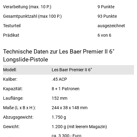
Verarbeitung (max. 10 P.)
9 Punkte
Gesamtpunktzahl (max 100 P.)
93 Punkte
Testurteil
ausgezeichnet
Prädikat
6 von 6
Technische Daten zur Les Baer Premier II 6"
Longslide-Pistole
Modell:
Les Baer Premier II 6"
Kaliber:
.45 ACP
Kapazität:
8 + 1 Patronen
Lauflänge:
152 mm
Maße (L x B x H ):
244 x 38 x 148 mm
Abzugsgewicht:
1.750 g
Gewicht:
1.200 g (mit leerem Magazin)
ca. 3.300,- Euro