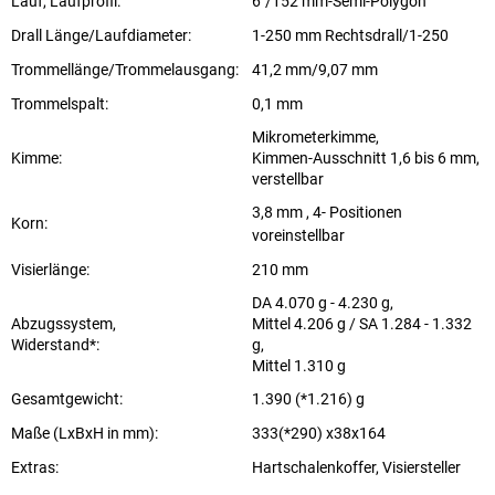
Lauf, Laufprofil:
6"/152 mm-Semi-Polygon
Drall Länge/Laufdiameter:
1-250 mm Rechtsdrall/1-250
Trommellänge/Trommelausgang:
41,2 mm/9,07 mm
Trommelspalt:
0,1 mm
Mikrometerkimme,
Kimme:
Kimmen-Ausschnitt 1,6 bis 6 mm,
verstellbar
3,8 mm , 4- Positionen
Korn:
voreinstellbar
Visierlänge:
210 mm
DA 4.070 g - 4.230 g,
Abzugssystem,
Mittel 4.206 g / SA 1.284 - 1.332
Widerstand*:
g,
Mittel 1.310 g
Gesamtgewicht:
1.390 (*1.216) g
Maße (LxBxH in mm):
333(*290) x38x164
Extras:
Hartschalenkoffer, Visiersteller