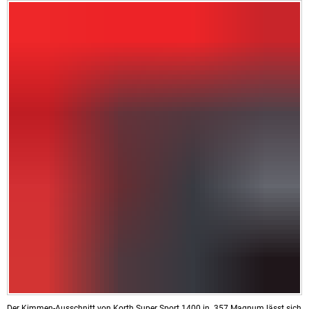
Der Kimmen-Ausschnitt von Korth Super Sport 1400 in .357 Magnum lässt sich