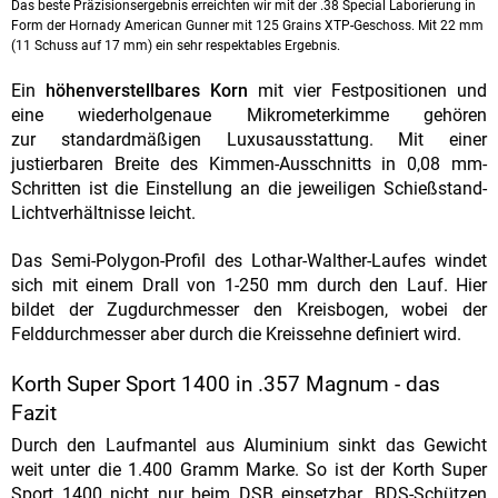
Das beste Präzisionsergebnis erreichten wir mit der .38 Special Laborierung in
Form der Hornady American Gunner mit 125 Grains XTP-Geschoss. Mit 22 mm
(11 Schuss auf 17 mm) ein sehr respektables Ergebnis.
Ein
höhenverstellbares Korn
mit vier Festpositionen und
eine wiederholgenaue Mikrometerkimme gehören
zur standardmäßigen Luxusausstattung. Mit einer
justierbaren Breite des Kimmen-Ausschnitts in 0,08 mm-
Schritten ist die Einstellung an die jeweiligen Schießstand-
Lichtverhältnisse leicht.
Das Semi-Polygon-Profil des Lothar-Walther-Laufes windet
sich mit einem Drall von 1-250 mm durch den Lauf. Hier
bildet der Zugdurchmesser den Kreisbogen, wobei der
Felddurchmesser aber durch die Kreissehne definiert wird.
Korth Super Sport 1400 in .357 Magnum - das
Fazit
Durch den Laufmantel aus Aluminium sinkt das Gewicht
weit unter die 1.400 Gramm Marke. So ist der Korth Super
Sport 1400 nicht nur beim DSB einsetzbar. BDS-Schützen