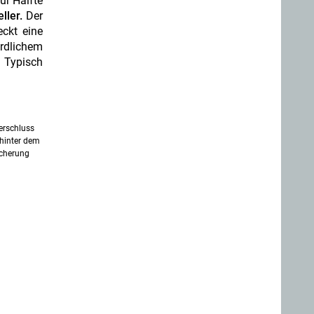
ur Hälfte
ller.
Der
ckt eine
ördlichem
. Typisch
erschluss
 hinter dem
icherung