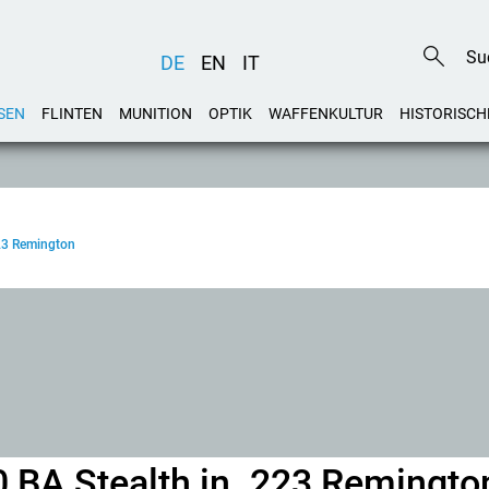
DE
EN
IT
SEN
FLINTEN
MUNITION
OPTIK
WAFFENKULTUR
HISTORISCH
223 Remington
0 BA Stealth in .223 Remingto