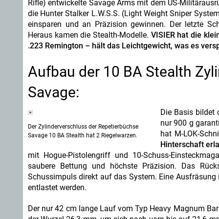
Rifle) entwickelte Savage Arms mit dem US-Militärausr
die Hunter Stalker L.W.S.S. (Light Weight Sniper Syst
einsparen und an Präzision gewinnen. Der letzte Schr
Heraus kamen die Stealth-Modelle.
VISIER hat die klei
.223 Remington – hält das Leichtgewicht, was es versp
Aufbau der 10 BA Stealth Zyl
Savage:
Die Basis bildet
nur 900 g garant
Der Zylinderverschluss der Repetierbüchse
hat M-LOK-Schnit
Savage 10 BA Stealth hat 2 Riegelwarzen.
Hinterschaft erl
mit Hogue-Pistolengriff und 10-Schuss-Einsteckmag
saubere Bettung und höchste Präzision. Das Rückst
Schussimpuls direkt auf das System. Eine Ausfräsung 
entlastet werden.
Der nur 42 cm lange Lauf vom Typ Heavy Magnum Barrel