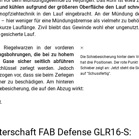
m vor dem Mündungsgewinde zu verjüngen. Das Rohr ist etwa z
und kühlen aufgrund der größeren Oberfläche den Lauf schne
Knopfziehtechnik in den Lauf eingebracht. An der Mündung de
b – hier weniger für eine Mündungsbremse als vielmehr zu beh
kurze Lauflänge. Zivil bleibt das Gewinde wohl eher ungenutzt
 gesicherte Lauf.
Riegelwarzen in der vorderen
ungsbohrungen, die bei zu hohem
Die Schiebesicherung hinter dem V
Gase sicher seitlich abführen
hat drei Positionen. Der rote Punkt
chlüssel zerlegt werden. Jedoch
Schieber zeigt an: Jetzt steht die S
auf "Schussfertig".
zogen vor, dass sie beim Zerlegen
r zu beschädigen. Am hinteren
ebesicherung, die auf den Abzug wirkt:
.
nterschaft FAB Defense GLR16-S: