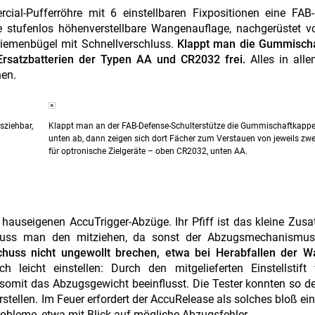
ial-Pufferröhre mit 6 einstellbaren Fixpositionen eine FAB-
e stufenlos höhenverstellbare Wangenauflage, nachgerüstet v
Riemenbügel mit Schnellverschluss.
Klappt man die Gummisch
Ersatzbatterien der Typen AA und CR2032 frei.
Alles in alle
nen.
sziehbar,
Klappt man an der FAB-Defense-Schulterstütze die Gummischaftkapp
unten ab, dann zeigen sich dort Fächer zum Verstauen von jeweils zwe
für optronische Zielgeräte – oben CR2032, unten AA.
hauseigenen AccuTrigger-Abzüge. Ihr Pfiff ist das kleine Zusa
muss man den mitziehen, da sonst der Abzugsmechanismus
huss nicht ungewollt brechen, etwa bei Herabfallen der W
ch leicht einstellen: Durch den mitgelieferten Einstellstift
somit das Abzugsgewicht beeinflusst. Die Tester konnten so 
stellen. Im Feuer erfordert der AccuRelease als solches bloß ei
obleme, etwa mit Blick auf mögliche Abzugsfehler.