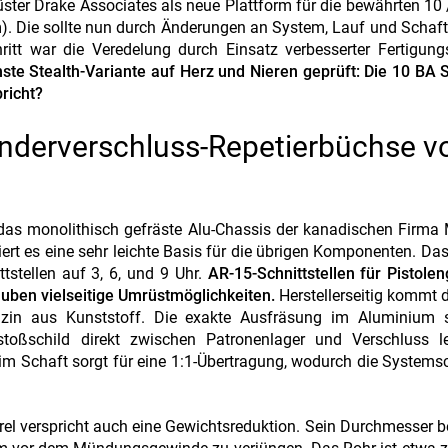
üster Drake Associates als neue Plattform für die bewährten 10
em). Die sollte nun durch Änderungen an System, Lauf und Schaf
itt war die Veredelung durch Einsatz verbesserter Fertigungs
nste Stealth-Variante auf Herz und Nieren geprüft: Die 10 BA S
richt?
inderverschluss-Repetierbüchse v
 das monolithisch gefräste Alu-Chassis der kanadischen Firma
iert es eine sehr leichte Basis für die übrigen Komponenten. Da
tstellen auf 3, 6, und 9 Uhr.
AR-15-Schnittstellen für Pistolen
auben vielseitige Umrüstmöglichkeiten.
Herstellerseitig kommt 
azin aus Kunststoff. Die exakte Ausfräsung im Aluminium s
oßschild direkt zwischen Patronenlager und Verschluss le
im Schaft sorgt für eine 1:1-Übertragung, wodurch die System
 verspricht auch eine Gewichtsreduktion. Sein Durchmesser b