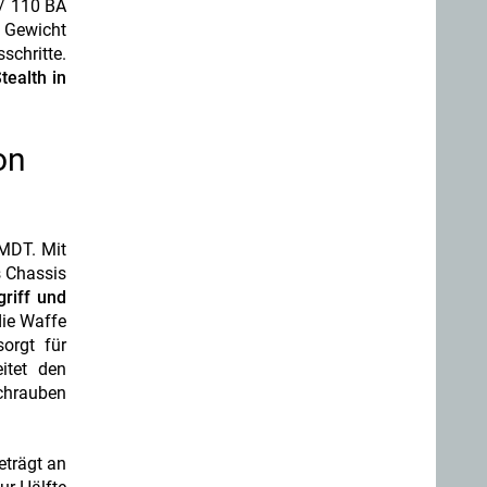
 / 110 BA
t Gewicht
schritte.
tealth in
on
 MDT. Mit
s Chassis
griff und
die Waffe
orgt für
itet den
schrauben
eträgt an