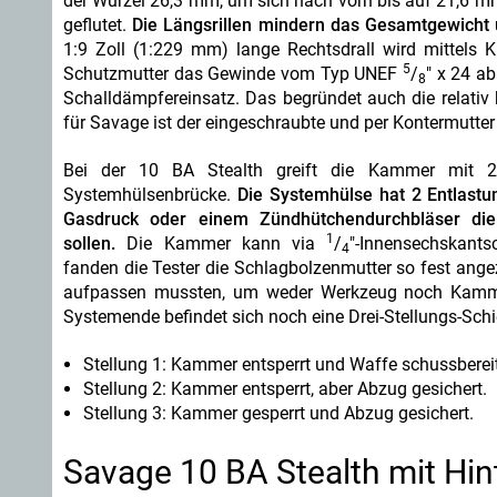
der Wurzel 26,3 mm, um sich nach vorn bis auf 21,6 m
geflutet.
Die Längsrillen mindern das Gesamtgewicht 
1:9 Zoll (1:229 mm) lange Rechtsdrall wird mittels 
5
Schutzmutter das Gewinde vom Typ UNEF
/
" x 24 a
8
Schalldämpfereinsatz. Das begründet auch die relativ 
für Savage ist der eingeschraubte und per Kontermutter
Bei der 10 BA Stealth greift die Kammer mit 2 
Systemhülsenbrücke.
Die Systemhülse hat 2 Entlast
Gasdruck oder einem Zündhütchendurchbläser die 
1
sollen.
Die Kammer kann via
/
"-Innensechskants
4
fanden die Tester die Schlagbolzenmutter so fest ange
aufpassen mussten, um weder Werkzeug noch Kamme
Systemende befindet sich noch eine Drei-Stellungs-Schi
Stellung 1: Kammer entsperrt und Waffe schussbereit
Stellung 2: Kammer entsperrt, aber Abzug gesichert.
Stellung 3: Kammer gesperrt und Abzug gesichert.
Savage 10 BA Stealth mit Hi