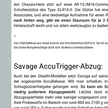
Am Chassis-Heck sitzt auf einer AR-15-/M16-Commerc
Schulterstütze des Typs GLR16-S. Die Stütze hat ein
Associates, und eine beidseitige Aufnahme für einen 
nach hinten weg, gibt sie einen Stauraum für je 2 
Hinterschaft leicht und vor allem werkzeuglos zu bedie
Von FAB-Defense aus Israel kommt die Schulterstütze GLR16-S. Sie ist au
die Drake-Wangenauflage lässt sich stufenlos höhenjustieren.
Savage AccuTrigger-Abzug:
Auch bei den Stealth-Modellen setzt Savage auf seine 
der sogenannte AccuRelease. Will man schießen, 
Schlagbolzenfreigabe gefangen wird.
So kann ein Sc
niedrig justiertem Abzugsgewicht.
Letztes lässt si
Abzugssperrfeder mehr oder weniger vorgespannt und 
ihrer Probewaffe im Bereich von rund 800 bis 2100 g ver
von rund 250 g. Daher macht er beim Schießen keine Pr