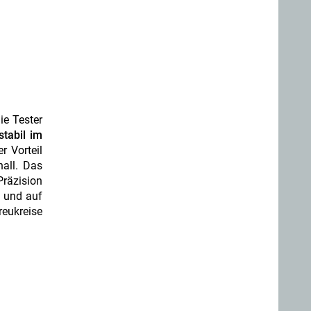
ie Tester
stabil im
r Vorteil
nall. Das
Präzision
m und auf
reukreise