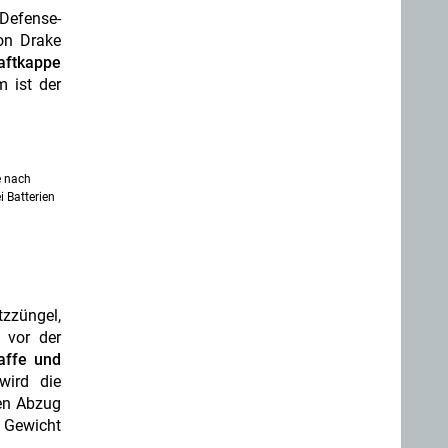
Defense-
on Drake
aftkappe
m ist der
e nach
i Batterien
tzzüngel,
 vor der
affe und
 wird die
den Abzug
n Gewicht