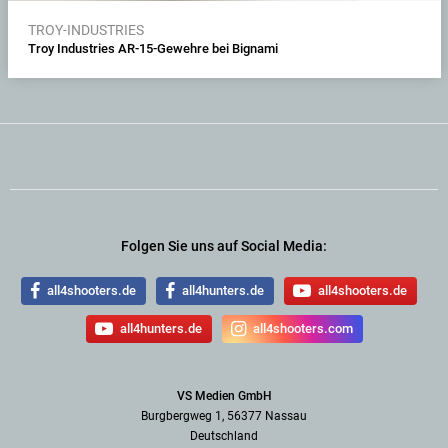
TROY-INDUSTRIES
Troy Industries AR-15-Gewehre bei Bignami
Folgen Sie uns auf Social Media:
all4shooters.de
all4hunters.de
all4shooters.de
all4hunters.de
all4shooters.com
VS Medien GmbH
Burgbergweg 1, 56377 Nassau
Deutschland