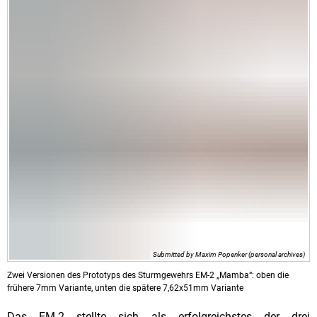
Submitted by Maxim Popenker (personal archives)
Zwei Versionen des Prototyps des Sturmgewehrs EM-2 „Mamba“: oben die
frühere 7mm Variante, unten die spätere 7,62x51mm Variante
Das EM-2 stellte sich als erfolgreichstes der drei