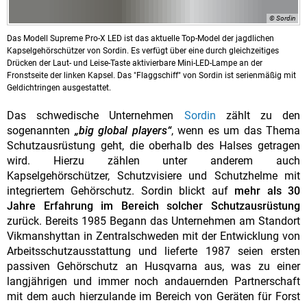
© Sordin
Das Modell Supreme Pro-X LED ist das aktuelle Top-Model der jagdlichen
Kapselgehörschützer von Sordin. Es verfügt über eine durch gleichzeitiges
Drücken der Laut- und Leise-Taste aktivierbare Mini-LED-Lampe an der
Fronstseite der linken Kapsel. Das "Flaggschiff" von Sordin ist serienmäßig mit
Geldichtringen ausgestattet.
Das schwedische Unternehmen
Sordin
zählt zu den
sogenannten
„big global players“
, wenn es um das Thema
Schutzausrüstung geht, die oberhalb des Halses getragen
wird. Hierzu zählen unter anderem auch
Kapselgehörschützer, Schutzvisiere und Schutzhelme mit
integriertem Gehörschutz. Sordin blickt auf
mehr als 30
Jahre Erfahrung im Bereich solcher Schutzausrüstung
zurück. Bereits 1985 Begann das Unternehmen am Standort
Vikmanshyttan in Zentralschweden mit der Entwicklung von
Arbeitsschutzausstattung und lieferte 1987 seien ersten
passiven Gehörschutz an Husqvarna aus, was zu einer
langjährigen und immer noch andauernden Partnerschaft
mit dem auch hierzulande im Bereich von Geräten für Forst