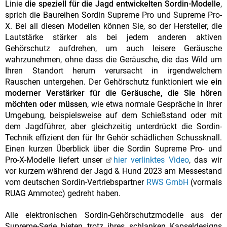
Linie
die speziell für die Jagd entwickelten Sordin-Modelle
,
sprich die Baureihen Sordin Supreme Pro und Supreme Pro-
X. Bei all diesen Modellen können Sie, so der Hersteller, die
Lautstärke stärker als bei jedem anderen aktiven
Gehörschutz aufdrehen, um auch leisere Geräusche
wahrzunehmen, ohne dass die Geräusche, die das Wild um
Ihren Standort herum verursacht in irgendwelchem
Rauschen untergehen. Der Gehörschutz funktioniert wie
ein
moderner Verstärker für die Geräusche, die Sie hören
möchten oder müssen
, wie etwa normale Gespräche in Ihrer
Umgebung, beispielsweise auf dem Schießstand oder mit
dem Jagdführer, aber gleichzeitig unterdrückt die Sordin-
Technik effizient den für Ihr Gehör schädlichen Schussknall.
Einen kurzen Überblick über die Sordin Supreme Pro- und
Pro-X-Modelle liefert unser
hier verlinktes Video
, das wir
vor kurzem während der Jagd & Hund 2023 am Messestand
vom deutschen Sordin-Vertriebspartner
RWS GmbH
(vormals
RUAG Ammotec) gedreht haben.
Alle elektronischen Sordin-Gehörschutzmodelle aus der
Supreme-Serie bieten trotz ihres schlanken Kapseldesigns