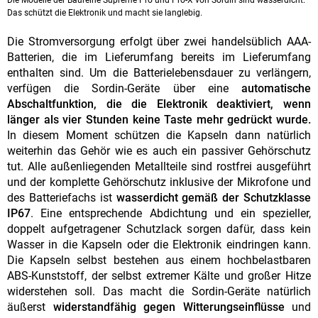
Die Modelle der Baureihe Supreme Pro und Pro-X von Sordin sind wasserdicht.
Das schützt die Elektronik und macht sie langlebig.
Die Stromversorgung erfolgt über zwei handelsüblich AAA-
Batterien, die im Lieferumfang bereits im Lieferumfang
enthalten sind. Um die Batterielebensdauer zu verlängern,
verfügen die Sordin-Geräte über eine
automatische
Abschaltfunktion, die die Elektronik deaktiviert, wenn
länger als vier Stunden keine Taste mehr gedrückt wurde.
In diesem Moment schützen die Kapseln dann natürlich
weiterhin das Gehör wie es auch ein passiver Gehörschutz
tut. Alle außenliegenden Metallteile sind rostfrei ausgeführt
und der komplette Gehörschutz inklusive der Mikrofone und
des Batteriefachs ist
wasserdicht gemäß der Schutzklasse
IP67
. Eine entsprechende Abdichtung und ein spezieller,
doppelt aufgetragener Schutzlack sorgen dafür, dass kein
Wasser in die Kapseln oder die Elektronik eindringen kann.
Die Kapseln selbst bestehen aus einem hochbelastbaren
ABS-Kunststoff, der selbst extremer Kälte und großer Hitze
widerstehen soll. Das macht die Sordin-Geräte natürlich
äußerst
widerstandfähig gegen Witterungseinflüsse
und