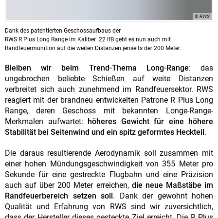
© RWS
Dank des patentierten Geschossaufbaus der
RWS R Plus Long Range im Kaliber .22 lfB geht es nun auch mit
Randfeuermunition auf die weiten Distanzen jenseits der 200 Meter.
Bleiben wir beim Trend-Thema Long-Range
: das
ungebrochen beliebte Schießen auf weite Distanzen
verbreitet sich auch zunehmend im Randfeuersektor. RWS
reagiert mit der brandneu entwickelten Patrone R Plus Long
Range, deren Geschoss mit bekannten Longe-Range-
Merkmalen aufwartet:
höheres Gewicht für eine höhere
Stabilität bei Seitenwind und ein spitz geformtes Heckteil
.
Die daraus resultierende Aerodynamik soll zusammen mit
einer hohen Mündungsgeschwindigkeit von 355 Meter pro
Sekunde für eine gestreckte Flugbahn und eine Präzision
auch auf über 200 Meter erreichen,
die neue Maßstäbe im
Randfeuerbereich setzen soll
. Dank der gewohnt hohen
Qualität und Erfahrung von RWS sind wir zuversichtlich,
dass der Hersteller dieses gesteckte Ziel erreicht. Die R Plus