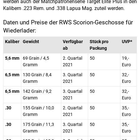
werden auch der Matchpatronenserie Target Elite Plus in den
Kalibern .223 Rem. und .338 Lapua Mag. zuteil werden.
Daten und Preise der RWS Scorion-Geschosse für
Wiederlader:
Kaliber
Gewicht
Verfügbar
Stück pro
UVP*
ab
Packung
5,6 mm
69 Grain / 4,5
2. Quartal
50
19,-
Gramm
2021
Euro
6,5 mm
130 Grain / 8,4
3. Quartal
50
32,-
Gramm
2021
Euro
6,5 mm
142 Grain / 9,2
3. Quartal
50
32,-
Gramm
2021
Euro
.30
155 Grain / 10,0
2. Quartal
50
35,-
Gramm
2021
Euro
.30
175 Grain / 11,3
3. Quartal
50
35,-
Gramm
2021
Euro