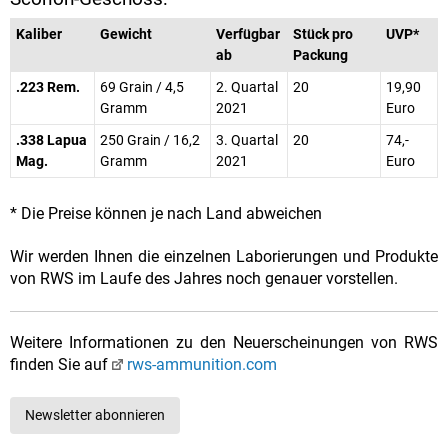
Kaliber
Gewicht
Verfügbar
Stück pro
UVP*
ab
Packung
.223 Rem.
69 Grain / 4,5
2. Quartal
20
19,90
Gramm
2021
Euro
.338 Lapua
250 Grain / 16,2
3. Quartal
20
74,-
Mag.
Gramm
2021
Euro
* Die Preise können je nach Land abweichen
Wir werden Ihnen die einzelnen Laborierungen und Produkte
von RWS im Laufe des Jahres noch genauer vorstellen.
Weitere Informationen zu den Neuerscheinungen von RWS
finden Sie auf
rws-ammunition.com
Newsletter abonnieren