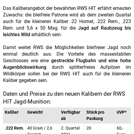
Das Kaliberangebot der bewährten RWS HIT erfährt erneuten
Zuwachs: die bleifreie Patrone wird ab dem zweiten Quartal
auch für die kleineren Kaliber .22 Hornet, .222 Rem., .223
Rem. und 5,6 x 50 Mag. für die
Jagd auf Raubzeug bis
leichtes Wild
erhältlich sein.
Damit weitet RWS die Möglichkeiten bleifreier Jagd noch
einmal deutlich aus. Die Vorteile des massestabilen
Geschosses wie eine
gestreckte Flugbahn und eine hohe
Augenblickswirkung
durch splitterfreies Aufpilzen im
Wildkörper sollen bei der RWS HIT auch für die kleineren
Kaliber gegeben sein.
Daten und Preise zu den neuen Kalibern der RWS
HIT Jagd-Munition:
Kaliber
Gewicht
Verfügbar
Stück pro
UVP*
ab
Packung
.222 Rem.
40 Grain / 2,6
2. Quartal
20
60,-