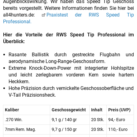
Augenblickswirkung. Wir haben das Speed Tip Geschoss
bereits vorgestellt. Weitere Informationen finden Sie hier bei
all4hunters.de:
Praxistest der RWS Speed Tip
Professional.
Hier die Vorteile der RWS Speed Tip Professional im
Überblick:
Rasante Ballistik durch gestreckte Flugbahn und
aerodynamische Long-Range-Geschossform.
Extreme Knock-Down-Power mit integrierter Hohlspitze
und leicht zerlegbarem vorderen Kern sowie hartem
Heckkern.
Hohe Präzision durch vernickelte Geschossoberfläche und
V-Tail Präzisionsheck.
Kaliber
Geschossgewicht
Inhalt
Preis (UVP)
.270 Win.
9,1 g / 140 gr
20 Stk.
94,- Euro
7mm Rem. Mag.
9,7 g / 150 gr
20 Stk.
110,- Euro