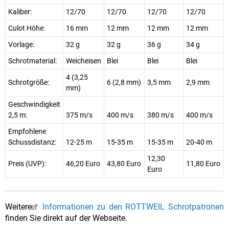
Kaliber:
12/70
12/70
12/70
12/70
Culot Höhe:
16 mm
12 mm
12 mm
12 mm
Vorlage:
32 g
32 g
36 g
34 g
Schrotmaterial:
Weicheisen
Blei
Blei
Blei
4 (3,25
Schrotgröße:
6 (2,8 mm)
3,5 mm
2,9 mm
mm)
Geschwindigkeit
2,5 m:
375 m/s
400 m/s
380 m/s
400 m/s
Empfohlene
Schussdistanz:
12-25 m
15-35 m
15-35 m
20-40 m
12,30
Preis (UVP):
46,20 Euro
43,80 Euro
11,80 Euro
Euro
Weitere
Informationen zu den ROTTWEIL Schrotpatronen
finden Sie direkt auf der Webseite.