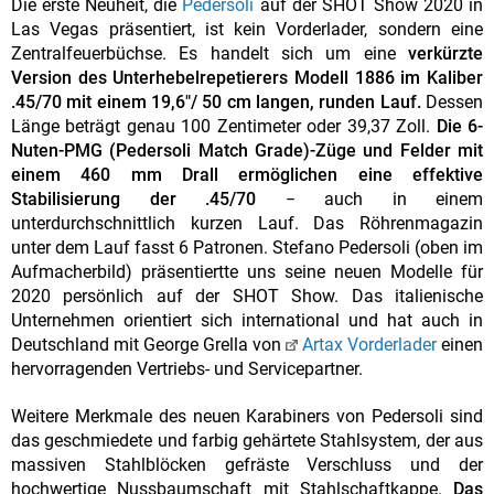
Die erste Neuheit, die
Pedersoli
auf der SHOT Show 2020 in
Las Vegas präsentiert, ist kein Vorderlader, sondern eine
Zentralfeuerbüchse. Es handelt sich um eine
verkürzte
Version des Unterhebelrepetierers Modell 1886 im Kaliber
.45/70 mit einem 19,6"/ 50 cm langen, runden Lauf.
Dessen
Länge beträgt genau 100 Zentimeter oder 39,37 Zoll.
Die 6-
Nuten-PMG (Pedersoli Match Grade)-Züge und Felder mit
einem 460 mm Drall ermöglichen eine effektive
Stabilisierung der .45/70
− auch in einem
unterdurchschnittlich kurzen Lauf. Das Röhrenmagazin
unter dem Lauf fasst 6 Patronen. Stefano Pedersoli (oben im
Aufmacherbild) präsentiertte uns seine neuen Modelle für
2020 persönlich auf der SHOT Show. Das italienische
Unternehmen orientiert sich international und hat auch in
Deutschland mit George Grella von
Artax Vorderlader
einen
hervorragenden Vertriebs- und Servicepartner.
Weitere Merkmale des neuen Karabiners von Pedersoli sind
das geschmiedete und farbig gehärtete Stahlsystem, der aus
massiven Stahlblöcken gefräste Verschluss und der
hochwertige Nussbaumschaft mit Stahlschaftkappe.
Das