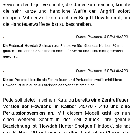
verwundeter Tiger versuchte, die Jäger zu erreichen, konnte
die sehr kurze und handliche Waffe den Angriff sofort
stoppen. Mit der Zeit kam auch der Begriff Howdah auf, um
die Handfeuerwaffe selbst zu beschreiben.
Franco Palamaro, © F.PALAMARO
Die Pedersoli Howdah-Steinschloss-Pistole verfügt über das Kaliber .20 mit
glattem Lauf ohne Choke und ist damit für Schrot und Flintenlaufgeschoss
geeignet.
Franco Palamaro, © F.PALAMARO
Die bei Pedersoli bereits als Zentralfeuer- und Perkussionswaffe erhältliche
Howdah ist nun auch als Steinschloss-Variante erhältlich.
Pedersoli bietet in seinem Katalog
bereits eine Zentralfeuer-
Version der Howdahs im Kaliber .45/70 - .410 und eine
Perkussionsversion an.
Mit diesem Modell geht es nun
einen weiteren Schritt in der Zeit zurück. Ihre genaue
Bezeichnung ist "Howdah Hunter Shotgun Flintlock", sie hat
das
Kaliber .20 mit einem glatten Lauf ohne Choke, der